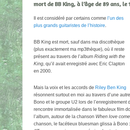
mort de BB King, à l’âge de 89 ans, le
Il est considéré par certains comme
l’un des
plus grands guitaristes de l’histoire
.
BB King est mort, sauf dans ma discothèque
(plus exactement ma mp3thèque), où il reste
présent au travers de l’album
Riding with the
King
, qu’il avait enregistré avec Eric Clapton
en 2000.
Mais la voix et les accords de
Riley Ben King
résonnent surtout en moi au travers d’une autr
Bono et le groupe U2 lors de l’enregistrement 
rencontre immortalisée dans le fabuleux film d
l’album, autour de la chanson
When love comes
chanson, le facétieux bluesman glissa à Bono 