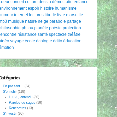
coeur
concert
culture
dessin
démocratie
enfance
environnement
espoir
histoire
humanisme
humour
internet
lectures
liberté
livre
marseille
mp3
musique
nature
neige
parabole
partage
philosophie
philou
planète
poésie
protection
rencontre
résistance
santé
spectacle
théâtre
vidéo
voyage
école
écologie
édito
éducation
émotion
Catégories
En passant…
(34)
S'enrichir
(118)
Lu, vu, entendu
(80)
Paroles de sages
(39)
Rencontres
(13)
S'investir
(93)