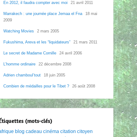
En 2012, il faudra compter avec moi
21 avril 2011
Marrakech : une journée place Jemaa el Fna
18 mai
2009
Watching Movies
2 mars 2005
Fukushima, Areva et les “liquidateurs”
21 mars 2011
Le secret de Madame Cornille
24 avril 2006
L’homme ordinaire
22 décembre 2008
Adrien chamboul’tout
18 juin 2005
Combien de médailles pour le Tibet ?
26 août 2008
Étiquettes (mots-clés)
afrique
blog
cadeau
cinéma
citation
citoyen