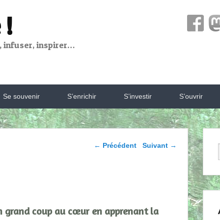
 !
 infuser, inspirer…
Se souvenir
S’enrichir
S’investir
S’ouvrir
Parcourir les articles
←
Précédent
Suivant
→
n grand coup au cœur en apprenant la