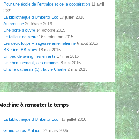
Pour une école de l’entraide et de la coopération
11 avril
2021
La bibliothèque d’Umberto Eco
17 juillet 2016
Autoroutine
20 février 2016
Une porte s’ouvre
14 octobre 2015
Le tailleur de pierre
16 septembre 2015
Les deux loups – sagesse amérindienne
6 août 2015
BB King, BB blues
18 mai 2015
Un peu de swing, les enfants
17 mai 2015
Un cheminement, des errances
8 mai 2015
Charlie catharsis (3) : la vie Charlie
2 mai 2015
Machine à remonter le temps
La bibliothèque d’Umberto Eco
17 juillet 2016
Grand Corps Malade
24 mars 2006