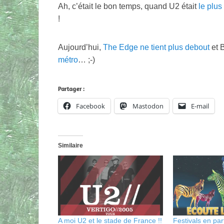
Ah, c’était le bon temps, quand U2 était
le plu
!
Aujourd’hui,
The Edge ne tient plus debout
et B
métro
… ;-)
Partager :
Facebook
Mastodon
E-mail
Similaire
A moi U2 et le stade de France !!
Festivals en par