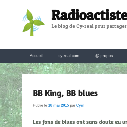
Radioactiste
Le blog de Cy-real pour partager,
Menu
Accueil
cy-real.com
@ propos
principal
BB King, BB blues
Publié le
18 mai 2015
par
Cyril
Les fans de blues ont sans doute eu u