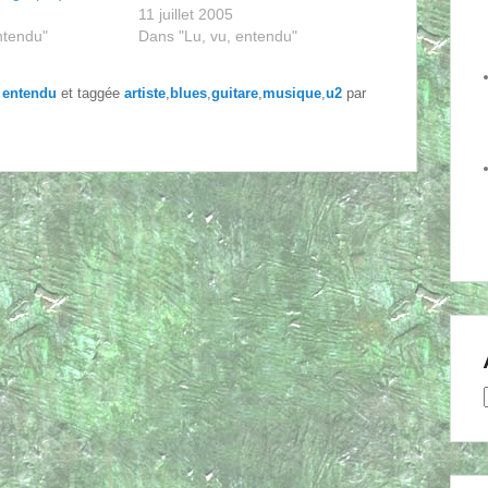
11 juillet 2005
ntendu"
Dans "Lu, vu, entendu"
, entendu
et taggée
artiste
,
blues
,
guitare
,
musique
,
u2
par