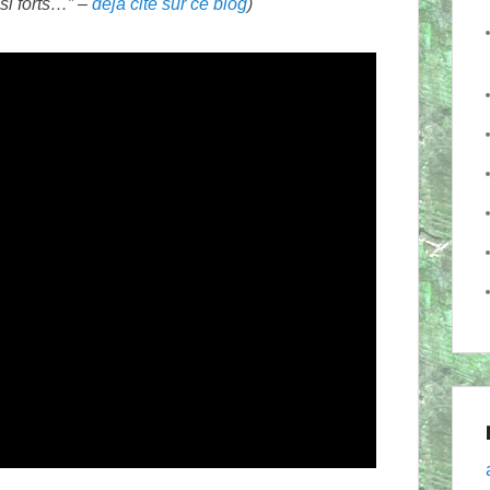
si forts…” –
déjà cité sur ce blog
)