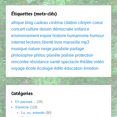
Étiquettes (mots-clés)
afrique
blog
cadeau
cinéma
citation
citoyen
coeur
concert
culture
dessin
démocratie
enfance
environnement
espoir
histoire
humanisme
humour
internet
lectures
liberté
livre
marseille
mp3
musique
nature
neige
parabole
partage
philosophie
philou
planète
poésie
protection
rencontre
résistance
santé
spectacle
théâtre
vidéo
voyage
école
écologie
édito
éducation
émotion
Catégories
En passant…
(34)
S'enrichir
(118)
Lu, vu, entendu
(80)