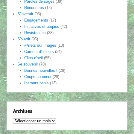
Paroles de sages
(39)
Rencontres
(13)
S'investir
(93)
Engagements
(17)
Initiatives et utopies
(42)
Résistances
(38)
S'ouvrir
(95)
@rrêts sur images
(13)
Carnets d'ailleurs
(34)
Clins d'oeil
(55)
Se souvenir
(70)
Bonnes nouvelles !
(28)
Coups au coeur
(29)
Instants bénis
(13)
Archives
Archives