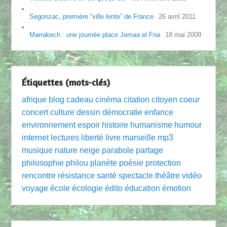
Segonzac, première “ville lente” de France
26 avril 2011
Marrakech : une journée place Jemaa el Fna
18 mai 2009
Étiquettes (mots-clés)
afrique
blog
cadeau
cinéma
citation
citoyen
coeur
concert
culture
dessin
démocratie
enfance
environnement
espoir
histoire
humanisme
humour
internet
lectures
liberté
livre
marseille
mp3
musique
nature
neige
parabole
partage
philosophie
philou
planète
poésie
protection
rencontre
résistance
santé
spectacle
théâtre
vidéo
voyage
école
écologie
édito
éducation
émotion