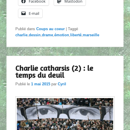
Facebook
Mastodon
E-mail
Publié dans
Coups au coeur
|
Taggé
charlie
,
dessin
,
drame
,
émotion
,
liberté
,
marseille
Charlie catharsis (2) : le
temps du deuil
Publié le
1 mai 2015
par
Cyril