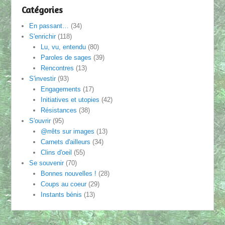
Catégories
En passant…
(34)
S'enrichir
(118)
Lu, vu, entendu
(80)
Paroles de sages
(39)
Rencontres
(13)
S'investir
(93)
Engagements
(17)
Initiatives et utopies
(42)
Résistances
(38)
S'ouvrir
(95)
@rrêts sur images
(13)
Carnets d'ailleurs
(34)
Clins d'oeil
(55)
Se souvenir
(70)
Bonnes nouvelles !
(28)
Coups au coeur
(29)
Instants bénis
(13)