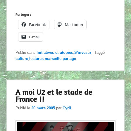
Partager :
Facebook
Mastodon
E-mail
Publié dans
Initiatives et utopies
,
S'investir
|
Taggé
culture
,
lectures
,
marseille
,
partage
A moi U2 et le stade de
France !!
Publié le
20 mars 2005
par
Cyril