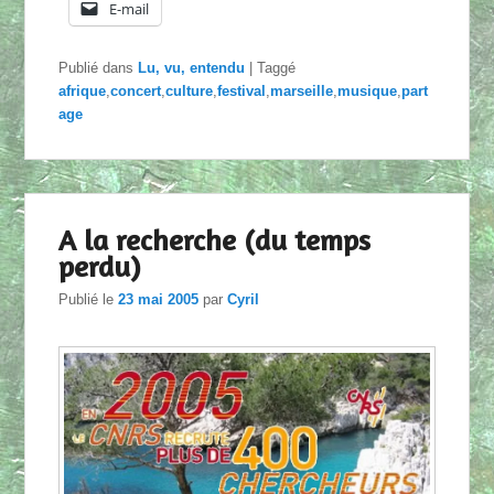
E-mail
Publié dans
Lu, vu, entendu
|
Taggé
afrique
,
concert
,
culture
,
festival
,
marseille
,
musique
,
part
age
A la recherche (du temps
perdu)
Publié le
23 mai 2005
par
Cyril