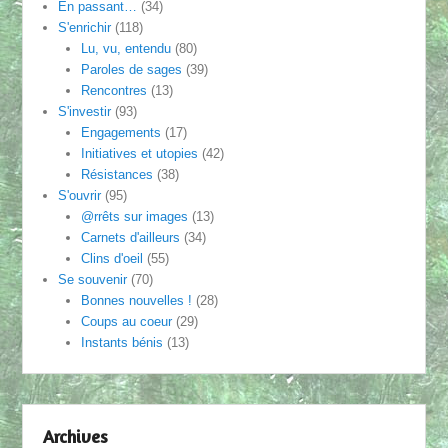
En passant…
(34)
S'enrichir
(118)
Lu, vu, entendu
(80)
Paroles de sages
(39)
Rencontres
(13)
S'investir
(93)
Engagements
(17)
Initiatives et utopies
(42)
Résistances
(38)
S'ouvrir
(95)
@rrêts sur images
(13)
Carnets d'ailleurs
(34)
Clins d'oeil
(55)
Se souvenir
(70)
Bonnes nouvelles !
(28)
Coups au coeur
(29)
Instants bénis
(13)
Archives