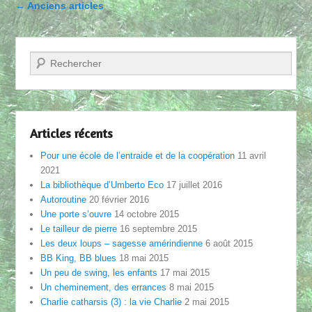
Parcourir les articles
←
Anciens articles
Recherche
Articles récents
Pour une école de l’entraide et de la coopération
11 avril
2021
La bibliothèque d’Umberto Eco
17 juillet 2016
Autoroutine
20 février 2016
Une porte s’ouvre
14 octobre 2015
Le tailleur de pierre
16 septembre 2015
Les deux loups – sagesse amérindienne
6 août 2015
BB King, BB blues
18 mai 2015
Un peu de swing, les enfants
17 mai 2015
Un cheminement, des errances
8 mai 2015
Charlie catharsis (3) : la vie Charlie
2 mai 2015