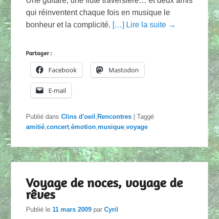
Une guitare, une flûte traversière… et deux amis
qui réinventent chaque fois en musique le
bonheur et la complicité.
[…] Lire la suite →
Partager :
Facebook
Mastodon
E-mail
Publié dans
Clins d'oeil
,
Rencontres
|
Taggé
amitié
,
concert
,
émotion
,
musique
,
voyage
Voyage de noces, voyage de
rêves
Publié le
11 mars 2009
par
Cyril