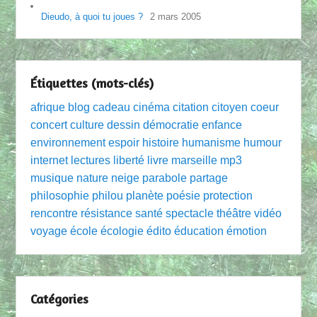
Dieudo, à quoi tu joues ?
2 mars 2005
Étiquettes (mots-clés)
afrique
blog
cadeau
cinéma
citation
citoyen
coeur
concert
culture
dessin
démocratie
enfance
environnement
espoir
histoire
humanisme
humour
internet
lectures
liberté
livre
marseille
mp3
musique
nature
neige
parabole
partage
philosophie
philou
planète
poésie
protection
rencontre
résistance
santé
spectacle
théâtre
vidéo
voyage
école
écologie
édito
éducation
émotion
Catégories