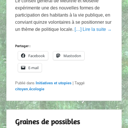
Le conseil général de Meurthe et Moselle
expérimente une des nouvelles formes de
participation des habitants à la vie publique, en
conviant quinze volontaires à se positionner sur
un thème de politique locale.
[…] Lire la suite →
Partager :
Facebook
Mastodon
E-mail
Publié dans
Initiatives et utopies
|
Taggé
citoyen
,
écologie
Graines de possibles