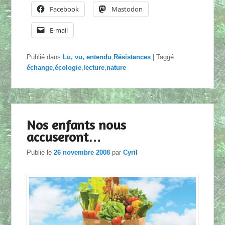
Facebook
Mastodon
E-mail
Publié dans
Lu, vu, entendu
,
Résistances
|
Taggé
échange
,
écologie
,
lecture
,
nature
Nos enfants nous
accuseront…
Publié le
26 novembre 2008
par
Cyril