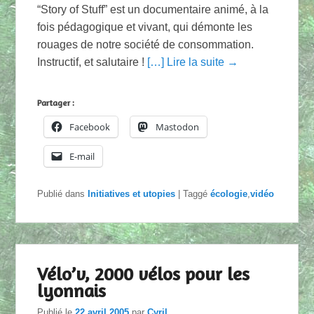
“Story of Stuff” est un documentaire animé, à la
fois pédagogique et vivant, qui démonte les
rouages de notre société de consommation.
Instructif, et salutaire !
[…] Lire la suite →
Partager :
Facebook
Mastodon
E-mail
Publié dans
Initiatives et utopies
|
Taggé
écologie
,
vidéo
Vélo’v, 2000 vélos pour les
lyonnais
Publié le
22 avril 2005
par
Cyril