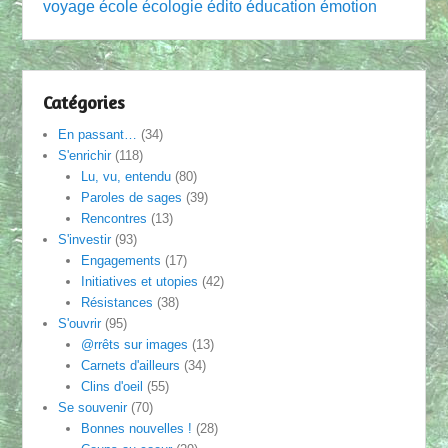
voyage
école
écologie
édito
éducation
émotion
Catégories
En passant…
(34)
S'enrichir
(118)
Lu, vu, entendu
(80)
Paroles de sages
(39)
Rencontres
(13)
S'investir
(93)
Engagements
(17)
Initiatives et utopies
(42)
Résistances
(38)
S'ouvrir
(95)
@rrêts sur images
(13)
Carnets d'ailleurs
(34)
Clins d'oeil
(55)
Se souvenir
(70)
Bonnes nouvelles !
(28)