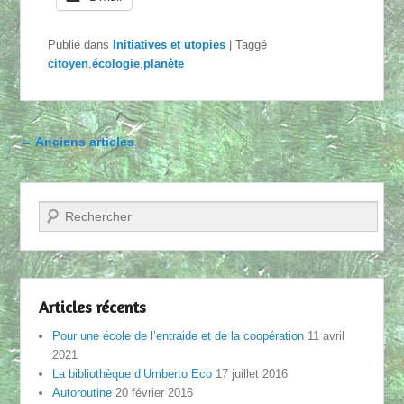
Publié dans
Initiatives et utopies
|
Taggé
citoyen
,
écologie
,
planète
Parcourir les articles
←
Anciens articles
Recherche
Articles récents
Pour une école de l’entraide et de la coopération
11 avril
2021
La bibliothèque d’Umberto Eco
17 juillet 2016
Autoroutine
20 février 2016