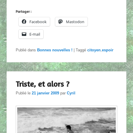
Partager :
Facebook
Mastodon
E-mail
Publié dans
Bonnes nouvelles !
|
Taggé
citoyen
,
espoir
Triste, et alors ?
Publié le
21 janvier 2009
par
Cyril