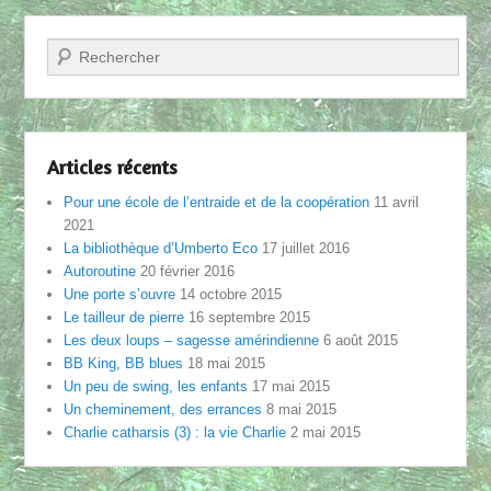
Recherche
Articles récents
Pour une école de l’entraide et de la coopération
11 avril
2021
La bibliothèque d’Umberto Eco
17 juillet 2016
Autoroutine
20 février 2016
Une porte s’ouvre
14 octobre 2015
Le tailleur de pierre
16 septembre 2015
Les deux loups – sagesse amérindienne
6 août 2015
BB King, BB blues
18 mai 2015
Un peu de swing, les enfants
17 mai 2015
Un cheminement, des errances
8 mai 2015
Charlie catharsis (3) : la vie Charlie
2 mai 2015