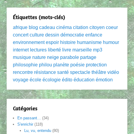
Étiquettes (mots-clés)
afrique
blog
cadeau
cinéma
citation
citoyen
coeur
concert
culture
dessin
démocratie
enfance
environnement
espoir
histoire
humanisme
humour
internet
lectures
liberté
livre
marseille
mp3
musique
nature
neige
parabole
partage
philosophie
philou
planète
poésie
protection
rencontre
résistance
santé
spectacle
théâtre
vidéo
voyage
école
écologie
édito
éducation
émotion
Catégories
En passant…
(34)
S'enrichir
(118)
Lu, vu, entendu
(80)