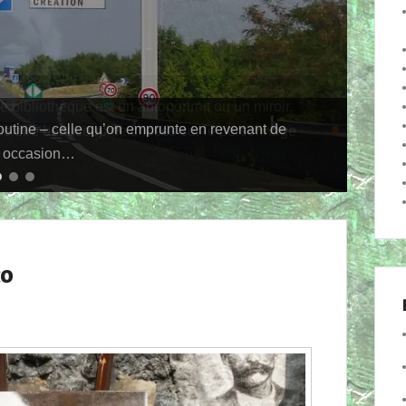
routine – celle qu’on emprunte en revenant de
re occasion…
4
co