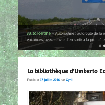
Autoroutine
Autoroutine : autoroute de la 
vacances, avec l’envie d’en sortir à la premiè
1
2
3
La bibliothèque d’Umberto E
Publié le
17 juillet 2016
par
Cyril