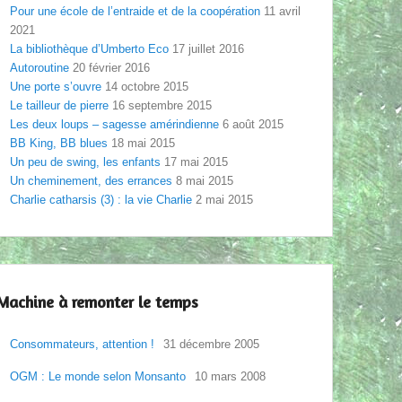
Pour une école de l’entraide et de la coopération
11 avril
2021
La bibliothèque d’Umberto Eco
17 juillet 2016
Autoroutine
20 février 2016
Une porte s’ouvre
14 octobre 2015
Le tailleur de pierre
16 septembre 2015
Les deux loups – sagesse amérindienne
6 août 2015
BB King, BB blues
18 mai 2015
Un peu de swing, les enfants
17 mai 2015
Un cheminement, des errances
8 mai 2015
Charlie catharsis (3) : la vie Charlie
2 mai 2015
Machine à remonter le temps
Consommateurs, attention !
31 décembre 2005
OGM : Le monde selon Monsanto
10 mars 2008