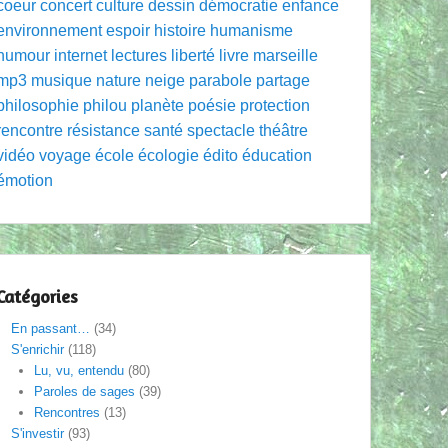
coeur
concert
culture
dessin
démocratie
enfance
environnement
espoir
histoire
humanisme
humour
internet
lectures
liberté
livre
marseille
mp3
musique
nature
neige
parabole
partage
philosophie
philou
planète
poésie
protection
rencontre
résistance
santé
spectacle
théâtre
vidéo
voyage
école
écologie
édito
éducation
émotion
Catégories
En passant…
(34)
S'enrichir
(118)
Lu, vu, entendu
(80)
Paroles de sages
(39)
Rencontres
(13)
S'investir
(93)