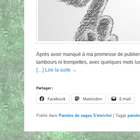
Après avoir manqué à ma promesse de publier p
tambours ni trompettes, avec quelques mots l
[…] Lire la suite →
Partager :
Facebook
Mastodon
E-mail
Publié dans
Paroles de sages
,
S'enrichir
|
Taggé
parole