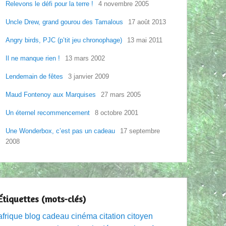
Relevons le défi pour la terre !
4 novembre 2005
Uncle Drew, grand gourou des Tamalous
17 août 2013
Angry birds, PJC (p’tit jeu chronophage)
13 mai 2011
Il ne manque rien !
13 mars 2002
Lendemain de fêtes
3 janvier 2009
Maud Fontenoy aux Marquises
27 mars 2005
Un éternel recommencement
8 octobre 2001
Une Wonderbox, c’est pas un cadeau
17 septembre
2008
Étiquettes (mots-clés)
afrique
blog
cadeau
cinéma
citation
citoyen