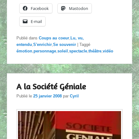
Facebook
Mastodon
E-mail
Publié dans
Coups au coeur
,
Lu, vu,
entendu
,
S'enrichir
,
Se souvenir
|
Taggé
émotion
,
personnage
,
soleil
,
spectacle
,
théâtre
,
vidéo
A la Société Géniale
Publié le
25 janvier 2008
par
Cyril