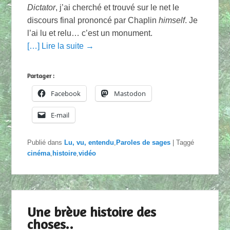
Dictator
, j’ai cherché et trouvé sur le net le
discours final prononcé par Chaplin
himself
. Je
l’ai lu et relu… c’est un monument.
[…] Lire la suite →
Partager :
Facebook
Mastodon
E-mail
Publié dans
Lu, vu, entendu
,
Paroles de sages
|
Taggé
cinéma
,
histoire
,
vidéo
Une brève histoire des
choses..