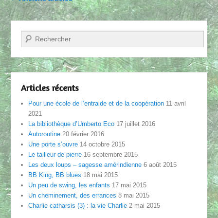
Recherche
Articles récents
Pour une école de l’entraide et de la coopération
11 avril
2021
La bibliothèque d’Umberto Eco
17 juillet 2016
Autoroutine
20 février 2016
Une porte s’ouvre
14 octobre 2015
Le tailleur de pierre
16 septembre 2015
Les deux loups – sagesse amérindienne
6 août 2015
BB King, BB blues
18 mai 2015
Un peu de swing, les enfants
17 mai 2015
Un cheminement, des errances
8 mai 2015
Charlie catharsis (3) : la vie Charlie
2 mai 2015