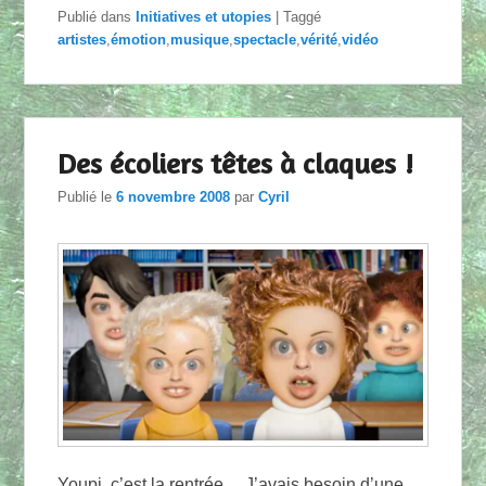
Publié dans
Initiatives et utopies
|
Taggé
artistes
,
émotion
,
musique
,
spectacle
,
vérité
,
vidéo
Des écoliers têtes à claques !
Publié le
6 novembre 2008
par
Cyril
Youpi, c’est la rentrée… J’avais besoin d’une