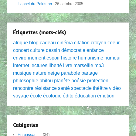
L’appel du Pakistan
26 octobre 2005
Étiquettes (mots-clés)
afrique
blog
cadeau
cinéma
citation
citoyen
coeur
concert
culture
dessin
démocratie
enfance
environnement
espoir
histoire
humanisme
humour
internet
lectures
liberté
livre
marseille
mp3
musique
nature
neige
parabole
partage
philosophie
philou
planète
poésie
protection
rencontre
résistance
santé
spectacle
théâtre
vidéo
voyage
école
écologie
édito
éducation
émotion
Catégories
En passant…
(34)