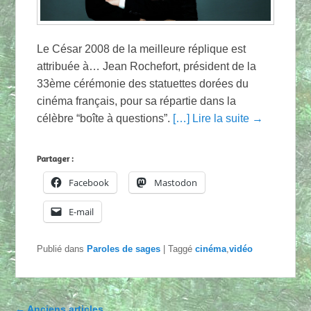
Le César 2008 de la meilleure réplique est
attribuée à… Jean Rochefort, président de la
33ème cérémonie des statuettes dorées du
cinéma français, pour sa répartie dans la
célèbre “boîte à questions”.
[…] Lire la suite →
Partager :
Facebook
Mastodon
E-mail
Publié dans
Paroles de sages
|
Taggé
cinéma
,
vidéo
Parcourir les articles
←
Anciens articles