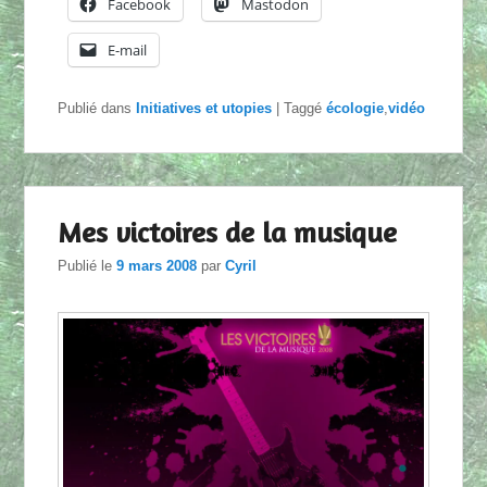
Facebook
Mastodon
E-mail
Publié dans
Initiatives et utopies
|
Taggé
écologie
,
vidéo
Mes victoires de la musique
Publié le
9 mars 2008
par
Cyril