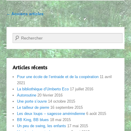
Parcourir les articles
←
Anciens articles
Recherche
Articles récents
Pour une école de l’entraide et de la coopération
11 avril
2021
La bibliothèque d’Umberto Eco
17 juillet 2016
Autoroutine
20 février 2016
Une porte s’ouvre
14 octobre 2015
Le tailleur de pierre
16 septembre 2015
Les deux loups – sagesse amérindienne
6 août 2015
BB King, BB blues
18 mai 2015
Un peu de swing, les enfants
17 mai 2015