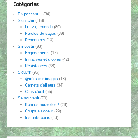
Catégories
En passant…
(34)
S'enrichir
(118)
Lu, vu, entendu
(80)
Paroles de sages
(39)
Rencontres
(13)
S'investir
(93)
Engagements
(17)
Initiatives et utopies
(42)
Résistances
(38)
S'ouvrir
(95)
@rrêts sur images
(13)
Carnets d'ailleurs
(34)
Clins d'oeil
(55)
Se souvenir
(70)
Bonnes nouvelles !
(28)
Coups au coeur
(29)
Instants bénis
(13)