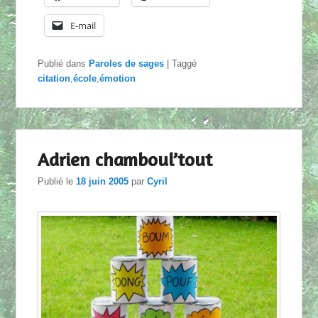
E-mail
Publié dans
Paroles de sages
|
Taggé
citation
,
école
,
émotion
Adrien chamboul’tout
Publié le
18 juin 2005
par
Cyril