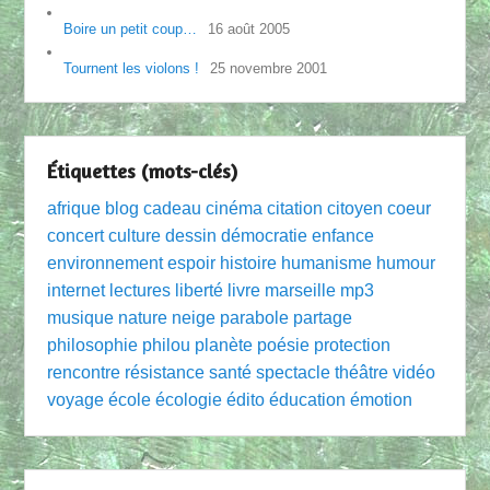
Boire un petit coup…
16 août 2005
Tournent les violons !
25 novembre 2001
Étiquettes (mots-clés)
afrique
blog
cadeau
cinéma
citation
citoyen
coeur
concert
culture
dessin
démocratie
enfance
environnement
espoir
histoire
humanisme
humour
internet
lectures
liberté
livre
marseille
mp3
musique
nature
neige
parabole
partage
philosophie
philou
planète
poésie
protection
rencontre
résistance
santé
spectacle
théâtre
vidéo
voyage
école
écologie
édito
éducation
émotion