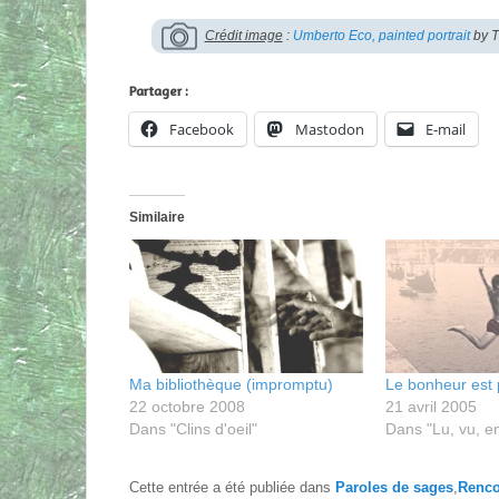
Crédit image
:
Umberto Eco, painted portrait
by T
Partager :
Facebook
Mastodon
E-mail
Similaire
Ma bibliothèque (impromptu)
Le bonheur est p
22 octobre 2008
21 avril 2005
Dans "Clins d'oeil"
Dans "Lu, vu, e
Cette entrée a été publiée dans
Paroles de sages
,
Renco