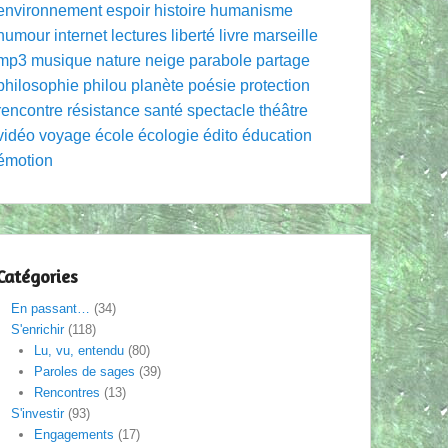
environnement
espoir
histoire
humanisme
humour
internet
lectures
liberté
livre
marseille
mp3
musique
nature
neige
parabole
partage
philosophie
philou
planète
poésie
protection
rencontre
résistance
santé
spectacle
théâtre
vidéo
voyage
école
écologie
édito
éducation
émotion
Catégories
En passant…
(34)
S'enrichir
(118)
Lu, vu, entendu
(80)
Paroles de sages
(39)
Rencontres
(13)
S'investir
(93)
Engagements
(17)