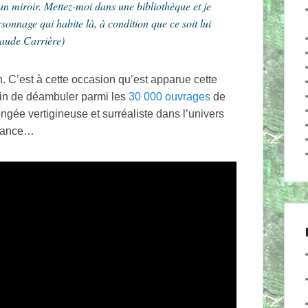
un miroir. Mettez-moi dans une bibliothèque et je
sonnage qui habite là, à condition que ce soit lui
Claude Carrière)
n. C’est à cette occasion qu’est apparue cette
rain de déambuler parmi les
30 000 ouvrages
de
ngée vertigineuse et surréaliste dans l’univers
ssance…