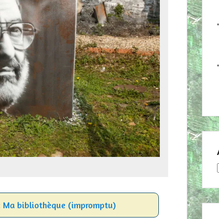
:
Ma bibliothèque (impromptu)