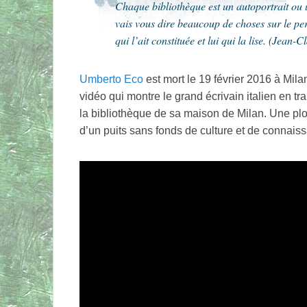
Chaque bibliothèque est un autoportrait ou 
vais vous dire beaucoup de choses sur le per
qui l’ait constituée et lui qui la lise. (Jean-
Umberto Eco
est mort le 19 février 2016 à Mila
vidéo qui montre le grand écrivain italien en t
la bibliothèque de sa maison de Milan. Une plo
d’un puits sans fonds de culture et de connai