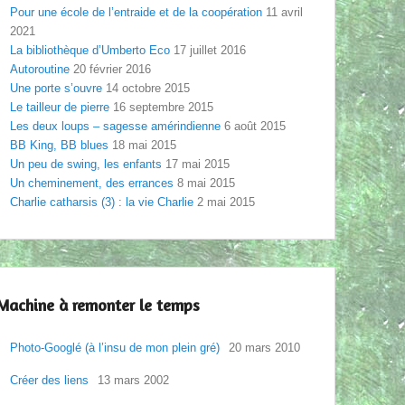
Pour une école de l’entraide et de la coopération
11 avril
2021
La bibliothèque d’Umberto Eco
17 juillet 2016
Autoroutine
20 février 2016
Une porte s’ouvre
14 octobre 2015
Le tailleur de pierre
16 septembre 2015
Les deux loups – sagesse amérindienne
6 août 2015
BB King, BB blues
18 mai 2015
Un peu de swing, les enfants
17 mai 2015
Un cheminement, des errances
8 mai 2015
Charlie catharsis (3) : la vie Charlie
2 mai 2015
Machine à remonter le temps
Photo-Googlé (à l’insu de mon plein gré)
20 mars 2010
Créer des liens
13 mars 2002