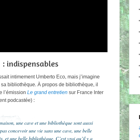
 : indispensables
sait intimement Umberto Eco, mais j’imagine
 sa bibliothèque. À propos de bibliothèque, il
de l’émission
Le grand entretien
sur France Inter
ent podcastée) :
e maison, une cave et une bibliothèque sont aussi
 pas concevoir une vie sans une cave, une belle
, et une belle bibliothèque. C’est vrai qu’il y a