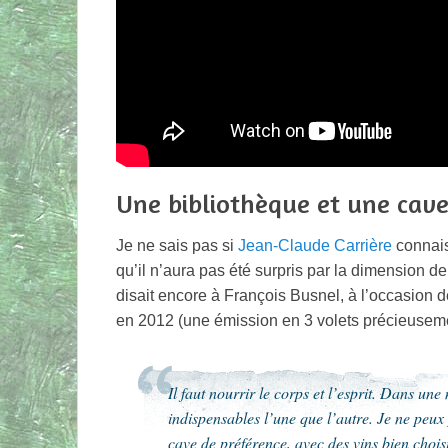
Une bibliothèque et une cave
Je ne sais pas si
Jean-Claude Carrière
connais
qu’il n’aura pas été surpris par la dimension de
disait encore à François Busnel, à l’occasion 
en 2012 (une émission en 3 volets précieusem
Il faut nourrir le corps et l’esprit. Dans un
indispensables l’une que l’autre. Je ne peux
cave de préférence, avec des vins bien choisis