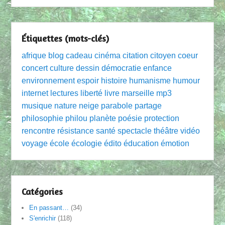
Étiquettes (mots-clés)
afrique
blog
cadeau
cinéma
citation
citoyen
coeur
concert
culture
dessin
démocratie
enfance
environnement
espoir
histoire
humanisme
humour
internet
lectures
liberté
livre
marseille
mp3
musique
nature
neige
parabole
partage
philosophie
philou
planète
poésie
protection
rencontre
résistance
santé
spectacle
théâtre
vidéo
voyage
école
écologie
édito
éducation
émotion
Catégories
En passant…
(34)
S'enrichir
(118)