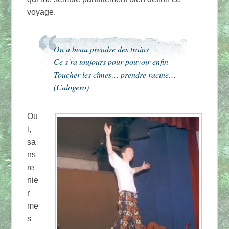
voyage.
On a beau prendre des trains
Ce s’ra toujours pour pouvoir enfin
Toucher les cîmes… prendre racine…
(Calogero)
Ou
i,
sa
ns
re
nie
r
me
s