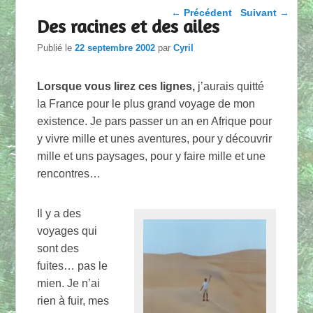
Parcourir les articles
←
Précédent
Suivant
→
Des racines et des ailes
Publié le
22 septembre 2002
par
Cyril
Lorsque vous lirez ces lignes,
j’aurais quitté
la France pour le plus grand voyage de mon
existence. Je pars passer un an en Afrique pour
y vivre mille et unes aventures, pour y découvrir
mille et uns paysages, pour y faire mille et une
rencontres…
Il y a des
voyages qui
sont des
fuites… pas le
mien. Je n’ai
rien à fuir, mes