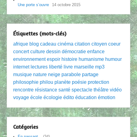
Une porte s’ouvre
14 octobre 2015
Étiquettes (mots-clés)
afrique
blog
cadeau
cinéma
citation
citoyen
coeur
concert
culture
dessin
démocratie
enfance
environnement
espoir
histoire
humanisme
humour
internet
lectures
liberté
livre
marseille
mp3
musique
nature
neige
parabole
partage
philosophie
philou
planète
poésie
protection
rencontre
résistance
santé
spectacle
théâtre
vidéo
voyage
école
écologie
édito
éducation
émotion
Catégories
En passant…
(34)