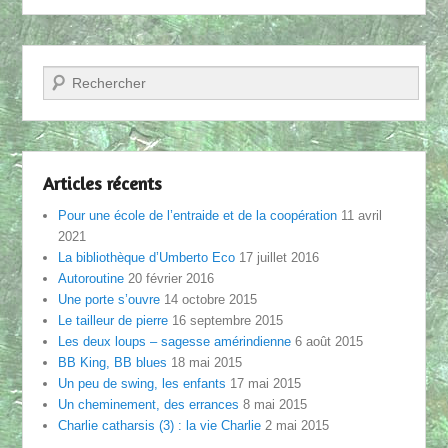
Recherche
Articles récents
Pour une école de l’entraide et de la coopération
11 avril
2021
La bibliothèque d’Umberto Eco
17 juillet 2016
Autoroutine
20 février 2016
Une porte s’ouvre
14 octobre 2015
Le tailleur de pierre
16 septembre 2015
Les deux loups – sagesse amérindienne
6 août 2015
BB King, BB blues
18 mai 2015
Un peu de swing, les enfants
17 mai 2015
Un cheminement, des errances
8 mai 2015
Charlie catharsis (3) : la vie Charlie
2 mai 2015