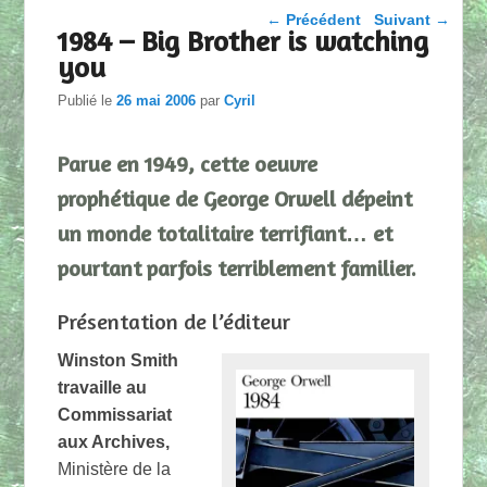
Parcourir les articles
←
Précédent
Suivant
→
1984 – Big Brother is watching
you
Publié le
26 mai 2006
par
Cyril
Parue en 1949, cette oeuvre
prophétique de George Orwell dépeint
un monde totalitaire terrifiant… et
pourtant parfois terriblement familier.
Présentation de l’éditeur
Winston Smith
travaille au
Commissariat
aux Archives,
Ministère de la