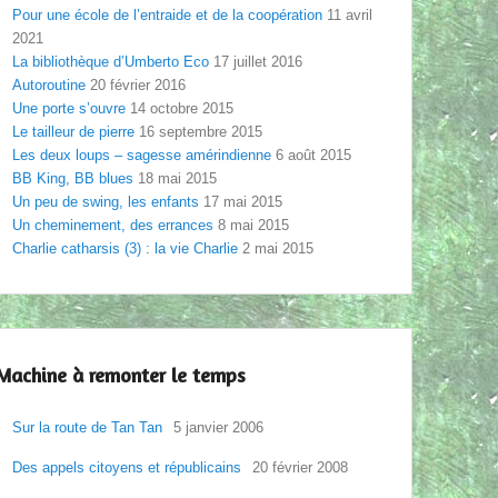
Pour une école de l’entraide et de la coopération
11 avril
2021
La bibliothèque d’Umberto Eco
17 juillet 2016
Autoroutine
20 février 2016
Une porte s’ouvre
14 octobre 2015
Le tailleur de pierre
16 septembre 2015
Les deux loups – sagesse amérindienne
6 août 2015
BB King, BB blues
18 mai 2015
Un peu de swing, les enfants
17 mai 2015
Un cheminement, des errances
8 mai 2015
Charlie catharsis (3) : la vie Charlie
2 mai 2015
Machine à remonter le temps
Sur la route de Tan Tan
5 janvier 2006
Des appels citoyens et républicains
20 février 2008