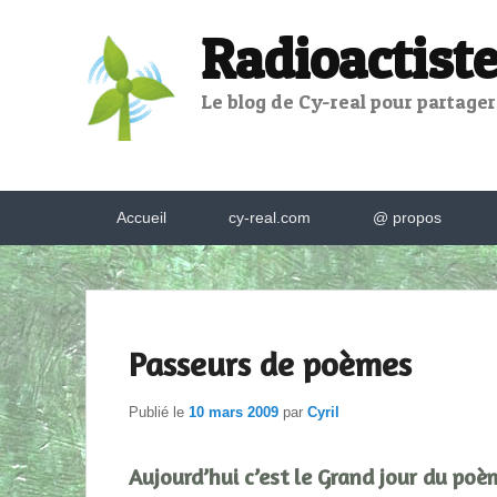
Radioactiste
Le blog de Cy-real pour partager,
Menu
Accueil
cy-real.com
@ propos
principal
Passeurs de poèmes
Publié le
10 mars 2009
par
Cyril
Aujourd’hui c’est le Grand jour du poèm