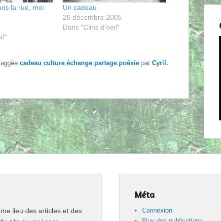
ns la rue, moi
Un cadeau
26 décembre 2005
Dans "Clins d'oeil"
il"
taggée
cadeau
,
culture
,
échange
,
partage
,
poésie
par
Cyril
.
Méta
 lieu des articles et des
Connexion
Flux des publications