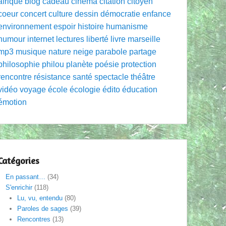
afrique
blog
cadeau
cinéma
citation
citoyen
coeur
concert
culture
dessin
démocratie
enfance
environnement
espoir
histoire
humanisme
humour
internet
lectures
liberté
livre
marseille
mp3
musique
nature
neige
parabole
partage
philosophie
philou
planète
poésie
protection
rencontre
résistance
santé
spectacle
théâtre
vidéo
voyage
école
écologie
édito
éducation
émotion
Catégories
En passant…
(34)
S'enrichir
(118)
Lu, vu, entendu
(80)
Paroles de sages
(39)
Rencontres
(13)