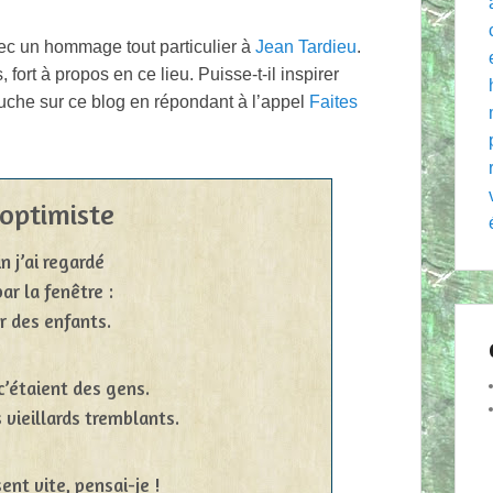
vec un hommage tout particulier à
Jean Tardieu
.
fort à propos en ce lieu. Puisse-t-il inspirer
touche sur ce blog en répondant à l’appel
Faites
 optimiste
n j’ai regardé
par la fenêtre :
er des enfants.
c’étaient des gens.
 vieillards tremblants.
ent vite, pensai-je !