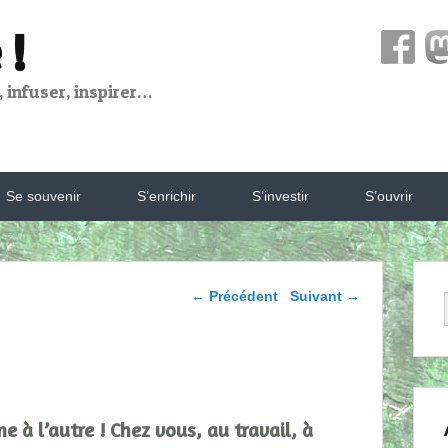
 !
 infuser, inspirer…
Se souvenir
S’enrichir
S’investir
S’ouvrir
Parcourir les articles
←
Précédent
Suivant
→
e à l’autre ! Chez vous, au travail, à