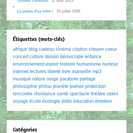
Ombres chinoises
11 août 2013
La putain d’sa mère !
18 juillet 2009
Étiquettes (mots-clés)
afrique
blog
cadeau
cinéma
citation
citoyen
coeur
concert
culture
dessin
démocratie
enfance
environnement
espoir
histoire
humanisme
humour
internet
lectures
liberté
livre
marseille
mp3
musique
nature
neige
parabole
partage
philosophie
philou
planète
poésie
protection
rencontre
résistance
santé
spectacle
théâtre
vidéo
voyage
école
écologie
édito
éducation
émotion
Catégories