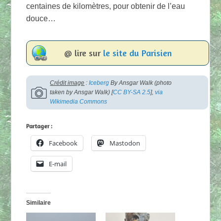
centaines de kilomètres, pour obtenir de l’eau
douce…
@ lire sur
le site du Parisien
Crédit image
:
Iceberg
By Ansgar Walk (photo
taken by Ansgar Walk) [
CC BY-SA 2.5
],
via
Wikimedia Commons
Partager :
Facebook
Mastodon
E-mail
Similaire