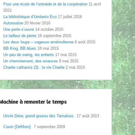
Pour une école de l’entraide et de la coopération
11 avril
2021
La bibliothèque d’Umberto Eco
17 juillet 2016
Autoroutine
20 février 2016
Une porte s’ouvre
14 octobre 2015
Le tailleur de pierre
16 septembre 2015
Les deux loups – sagesse amérindienne
6 août 2015
BB King, BB blues
18 mai 2015
Un peu de swing, les enfants
17 mai 2015
Un cheminement, des errances
8 mai 2015
Charlie catharsis (3) : la vie Charlie
2 mai 2015
Machine à remonter le temps
Uncle Drew, grand gourou des Tamalous
17 août 2013
Courir [Défifoto]
7 septembre 2009