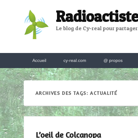
Radioactiste
Le blog de Cy-real pour partager,
Menu
Accueil
cy-real.com
@ propos
principal
ARCHIVES DES TAGS:
ACTUALITÉ
L’oeil de Colcanopa