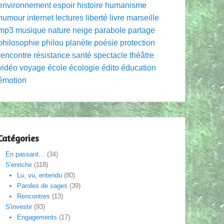
environnement
espoir
histoire
humanisme
humour
internet
lectures
liberté
livre
marseille
mp3
musique
nature
neige
parabole
partage
philosophie
philou
planète
poésie
protection
rencontre
résistance
santé
spectacle
théâtre
vidéo
voyage
école
écologie
édito
éducation
émotion
Catégories
En passant…
(34)
S'enrichir
(118)
Lu, vu, entendu
(80)
Paroles de sages
(39)
Rencontres
(13)
S'investir
(93)
Engagements
(17)