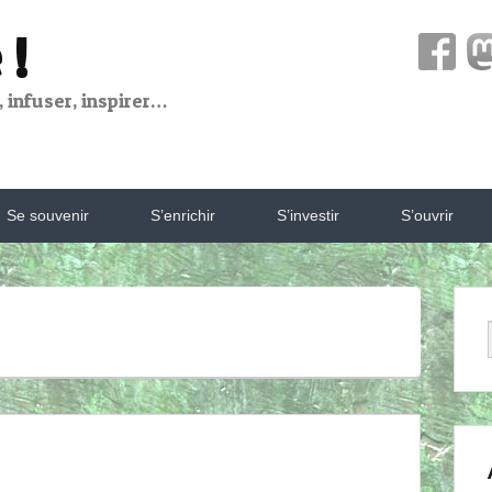
 !
 infuser, inspirer…
Se souvenir
S’enrichir
S’investir
S’ouvrir