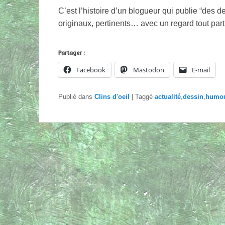
C’est l’histoire d’un blogueur qui publie “des de
originaux, pertinents… avec un regard tout part
Partager :
Facebook
Mastodon
E-mail
Publié dans
Clins d'oeil
|
Taggé
actualité
,
dessin
,
humo