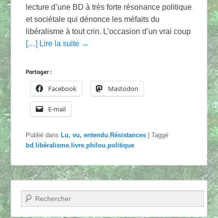
lecture d’une BD à très forte résonance politique
et sociétale qui dénonce les méfaits du
libéralisme à tout crin. L’occasion d’un vrai coup
[…] Lire la suite →
Partager :
Facebook
Mastodon
E-mail
Publié dans
Lu, vu, entendu
,
Résistances
|
Taggé
bd
,
libéralisme
,
livre
,
philou
,
politique
Recherche