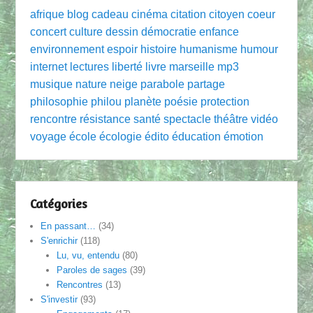
afrique
blog
cadeau
cinéma
citation
citoyen
coeur
concert
culture
dessin
démocratie
enfance
environnement
espoir
histoire
humanisme
humour
internet
lectures
liberté
livre
marseille
mp3
musique
nature
neige
parabole
partage
philosophie
philou
planète
poésie
protection
rencontre
résistance
santé
spectacle
théâtre
vidéo
voyage
école
écologie
édito
éducation
émotion
Catégories
En passant…
(34)
S'enrichir
(118)
Lu, vu, entendu
(80)
Paroles de sages
(39)
Rencontres
(13)
S'investir
(93)