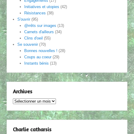
Engagements
(17)
Initiatives et utopies
(42)
Résistances
(38)
S'ouvrir
(95)
@rrêts sur images
(13)
Carnets d'ailleurs
(34)
Clins d'oeil
(55)
Se souvenir
(70)
Bonnes nouvelles !
(28)
Coups au coeur
(29)
Instants bénis
(13)
Archives
Archives
Charlie catharsis