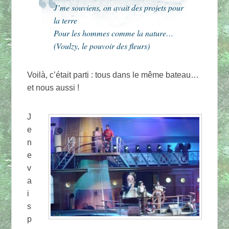
J’me souviens, on avait des projets pour
la terre
Pour les hommes comme la nature…
(Voulzy, le pouvoir des fleurs)
Voilà, c’était parti : tous dans le même bateau…
et nous aussi !
J
e
n
e
v
a
i
s
p