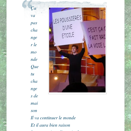
Ça
va
pas
cha
nge
r le
mo
nde
Que
tu
cha
nge
s de
mai
son
Il va continuer le monde
Et il aura bien raison