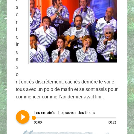
s
e
n
f
o
ir
é
s
s
o
nt entrés discrètement, cachés derrière le voile,
tous avec un polo de marin et se sont assis pour
commencer comme l’an dernier avait fini :
play_circle_filled
Les enfoirés - Le pouvoir des fleurs
00:00
00:52