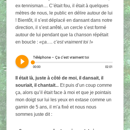
ex-tennisman… C’était fou, il était à quelques
mètres de nous, le public en délire autour de lui
! Bientôt, il s’est déplacé en dansant dans notre
direction, il s’est arrêté, un cercle s’est formé
autour de lui pendant que la chanson répétait
en boucle :
«ça…. c’est vraiment toi !»
play_circle_filled
Téléphone – Ça c’est vraiment toi
00:00
02:01
Il était là, juste à côté de moi, il dansait, il
souriait, il chantait..
. Et puis d’un coup comme
ça, alors qu’il était face à moi et que je pointais
mon doigt sur lui les yeux en extase comme un
gamin de 5 ans, il m’a fixé et nous nous
sommes juste dit :