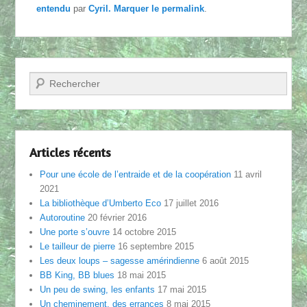
entendu
par
Cyril
. Marquer le
permalink
.
Recherche
Articles récents
Pour une école de l’entraide et de la coopération
11 avril
2021
La bibliothèque d’Umberto Eco
17 juillet 2016
Autoroutine
20 février 2016
Une porte s’ouvre
14 octobre 2015
Le tailleur de pierre
16 septembre 2015
Les deux loups – sagesse amérindienne
6 août 2015
BB King, BB blues
18 mai 2015
Un peu de swing, les enfants
17 mai 2015
Un cheminement, des errances
8 mai 2015