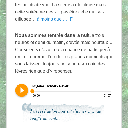
les points de vue. La scène a été filmée mais
cette soirée ne devrait pas être celle qui sera
diffusée…
à moins que …. !?!
Nous sommes rentrés dans la nuit,
à trois
heures et demi du matin, crevés mais heureux…
Conscients d’avoir eu la chance de participer à
un truc énorme, l’un de ces grands moments qui
vous laissent toujours un sourire au coin des
lèvres rien que d’y repenser.
play_circle_filled
Mylène Farmer - Rêver
00:00
01:07
J’ai rêvé qu’on pouvait s’aimer… … au
souffle du vent…