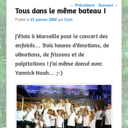
Parcourir les articles
←
Précédent
Suivant
→
Tous dans le même bateau !
Publié le
21 janvier 2002
par
Cyril
J’étais à Marseille pour le concert des
enfoirés… Trois heures d’émotions, de
vibrations, de frissons et de
palpitations ! J’ai même dansé avec
Yannick Noah… ;-)