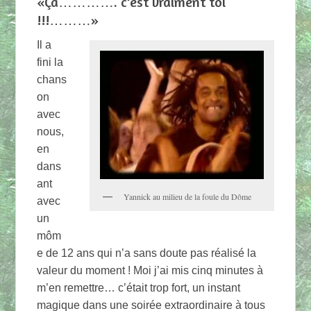
«Ça…………. c’est vraiment toi
!!!………»
Il a
fini la
chans
on
avec
nous,
en
dans
ant
Yannick au milieu de la foule du Dôme
avec
un
môm
e de 12 ans qui n’a sans doute pas réalisé la
valeur du moment ! Moi j’ai mis cinq minutes à
m’en remettre… c’était trop fort, un instant
magique dans une soirée extraordinaire à tous