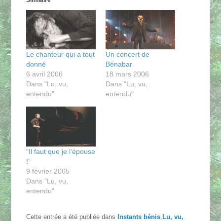
Le chanteur qui a tout
Un concert de
donné
Bénabar
6 avril 2006
18 mars 2006
Dans "Lu, vu,
Dans "Lu, vu,
entendu"
entendu"
“Il faut que je l’épouse
!”
9 février 2005
Dans "Lu, vu,
entendu"
Cette entrée a été publiée dans
Instants bénis
,
Lu, vu,