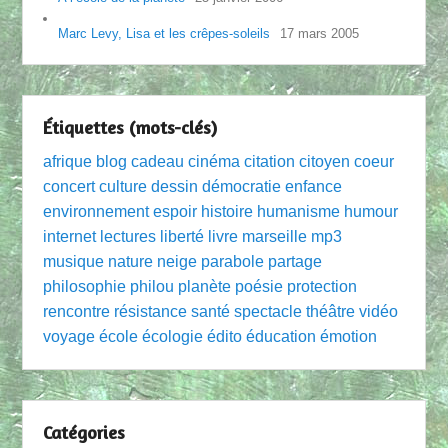
Marc Levy, Lisa et les crêpes-soleils
17 mars 2005
Étiquettes (mots-clés)
afrique
blog
cadeau
cinéma
citation
citoyen
coeur
concert
culture
dessin
démocratie
enfance
environnement
espoir
histoire
humanisme
humour
internet
lectures
liberté
livre
marseille
mp3
musique
nature
neige
parabole
partage
philosophie
philou
planète
poésie
protection
rencontre
résistance
santé
spectacle
théâtre
vidéo
voyage
école
écologie
édito
éducation
émotion
Catégories