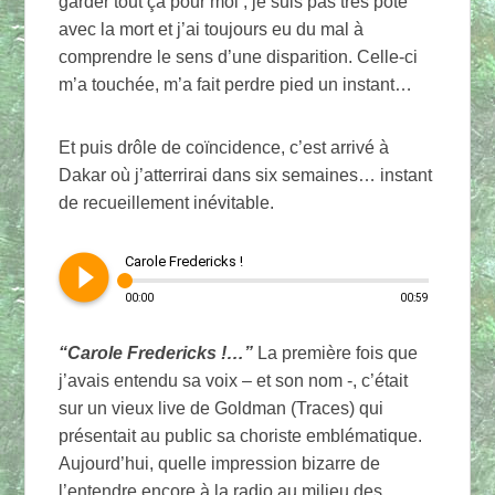
garder tout ça pour moi ; je suis pas très pote
avec la mort et j’ai toujours eu du mal à
comprendre le sens d’une disparition. Celle-ci
m’a touchée, m’a fait perdre pied un instant…
Et puis drôle de coïncidence, c’est arrivé à
Dakar où j’atterrirai dans six semaines… instant
de recueillement inévitable.
play_circle_filled
Carole Fredericks !
00:00
00:59
“Carole Fredericks !…”
La première fois que
j’avais entendu sa voix – et son nom -, c’était
sur un vieux live de Goldman (Traces) qui
présentait au public sa choriste emblématique.
Aujourd’hui, quelle impression bizarre de
l’entendre encore à la radio au milieu des