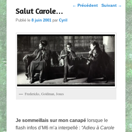
Parcourir les articles
←
Précédent
Suivant
→
Salut Carole…
Publié le
8 juin 2001
par
Cyril
Fredericks, Goldman, Jones
Je sommeillais sur mon canapé
lorsque le
flash infos d’M6 m’a interpellé :
“Adieu à Carole