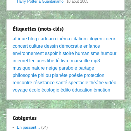
Harry Potter à Guantanamo
18 août 2005
Étiquettes (mots-clés)
afrique
blog
cadeau
cinéma
citation
citoyen
coeur
concert
culture
dessin
démocratie
enfance
environnement
espoir
histoire
humanisme
humour
internet
lectures
liberté
livre
marseille
mp3
musique
nature
neige
parabole
partage
philosophie
philou
planète
poésie
protection
rencontre
résistance
santé
spectacle
théâtre
vidéo
voyage
école
écologie
édito
éducation
émotion
Catégories
En passant…
(34)