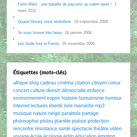
Farm Wars : une bataille de paysans au sabre laser !
1
mars 2011
Quand Disney nous embobine
19 septembre 2008
Je vous trouve très beau
16 janvier 2006
Les Suds font la Fiesta
25 novembre 2005
Étiquettes (mots-clés)
afrique
blog
cadeau
cinéma
citation
citoyen
coeur
concert
culture
dessin
démocratie
enfance
environnement
espoir
histoire
humanisme
humour
internet
lectures
liberté
livre
marseille
mp3
musique
nature
neige
parabole
partage
philosophie
philou
planète
poésie
protection
rencontre
résistance
santé
spectacle
théâtre
vidéo
voyage
école
écologie
édito
éducation
émotion