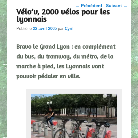
Parcourir les articles
←
Précédent
Suivant
→
Vélo’v, 2000 vélos pour les
lyonnais
Publié le
22 avril 2005
par
Cyril
Bravo le Grand Lyon : en complément
du bus, du tramway, du métro, de la
marche à pied, les Lyonnais vont
pouvoir pédaler en ville.