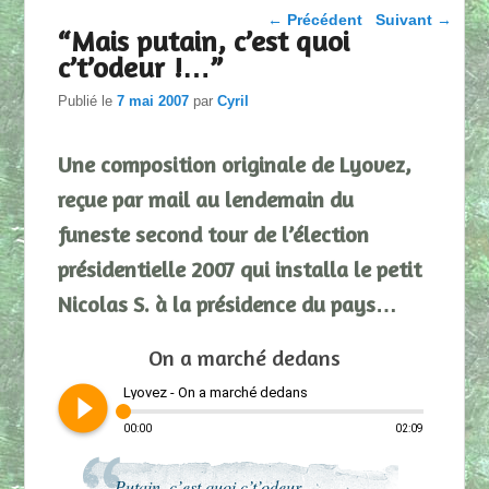
Parcourir les articles
←
Précédent
Suivant
→
“Mais putain, c’est quoi
c’t’odeur !…”
Publié le
7 mai 2007
par
Cyril
Une composition originale de Lyovez,
reçue par mail au lendemain du
funeste second tour de l’élection
présidentielle 2007 qui installa le petit
Nicolas S. à la présidence du pays…
On a marché dedans
play_circle_filled
Lyovez - On a marché dedans
00:00
02:09
Putain, c’est quoi c’t’odeur…