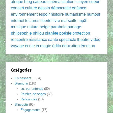
afrique
blog
cadeau
cinéma
citation
citoyen
coeur
concert
culture
dessin
démocratie
enfance
environnement
espoir
histoire
humanisme
humour
internet
lectures
liberté
livre
marseille
mp3
musique
nature
neige
parabole
partage
philosophie
philou
planète
poésie
protection
rencontre
résistance
santé
spectacle
théâtre
vidéo
voyage
école
écologie
édito
éducation
émotion
Catégories
En passant…
(34)
S'enrichir
(118)
Lu, vu, entendu
(80)
Paroles de sages
(39)
Rencontres
(13)
S'investir
(93)
Engagements
(17)