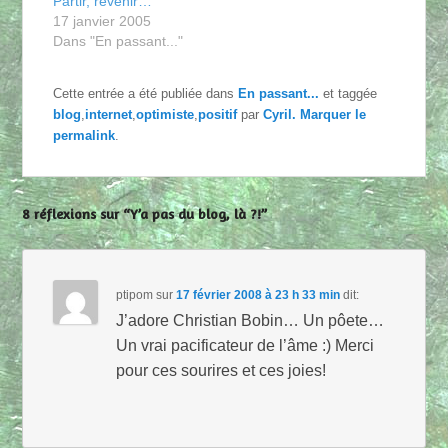
Partir, revenir…
17 janvier 2005
Dans "En passant..."
Cette entrée a été publiée dans
En passant...
et taggée
blog
,
internet
,
optimiste
,
positif
par
Cyril
. Marquer le
permalink
.
8 réflexions sur “Y’a pas du blog, là ?!”
ptipom
sur
17 février 2008 à 23 h 33 min
dit:
J’adore Christian Bobin… Un pôete…
Un vrai pacificateur de l’âme :) Merci
pour ces sourires et ces joies!