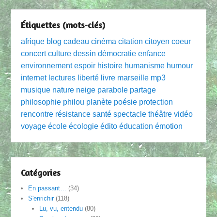
Étiquettes (mots-clés)
afrique
blog
cadeau
cinéma
citation
citoyen
coeur
concert
culture
dessin
démocratie
enfance
environnement
espoir
histoire
humanisme
humour
internet
lectures
liberté
livre
marseille
mp3
musique
nature
neige
parabole
partage
philosophie
philou
planète
poésie
protection
rencontre
résistance
santé
spectacle
théâtre
vidéo
voyage
école
écologie
édito
éducation
émotion
Catégories
En passant…
(34)
S'enrichir
(118)
Lu, vu, entendu
(80)