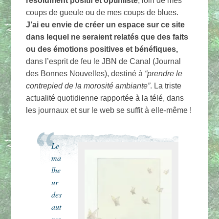
résolument positif et optimiste
, loin de mes
coups de gueule ou de mes coups de blues.
J’ai eu envie de créer un espace sur ce site
dans lequel ne seraient relatés que des faits
ou des émotions positives et bénéfiques,
dans l’esprit de feu le JBN de Canal (Journal
des Bonnes Nouvelles), destiné à
“prendre le
contrepied de la morosité ambiante”
. La triste
actualité quotidienne rapportée à la télé, dans
les journaux et sur le web se suffit à elle-même !
Le
ma
lhe
ur
des
aut
res