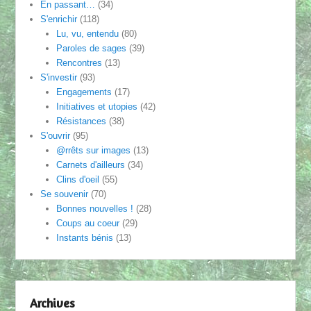
En passant…
(34)
S'enrichir
(118)
Lu, vu, entendu
(80)
Paroles de sages
(39)
Rencontres
(13)
S'investir
(93)
Engagements
(17)
Initiatives et utopies
(42)
Résistances
(38)
S'ouvrir
(95)
@rrêts sur images
(13)
Carnets d'ailleurs
(34)
Clins d'oeil
(55)
Se souvenir
(70)
Bonnes nouvelles !
(28)
Coups au coeur
(29)
Instants bénis
(13)
Archives