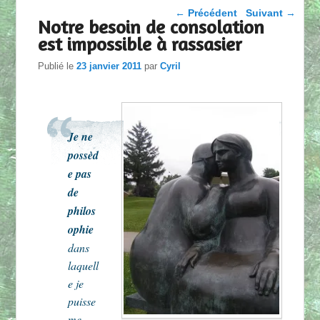
Parcourir les articles
←
Précédent
Suivant
→
Notre besoin de consolation
est impossible à rassasier
Publié le
23 janvier 2011
par
Cyril
Je ne
possèd
e pas
de
philos
ophie
dans
laquell
e je
puisse
me