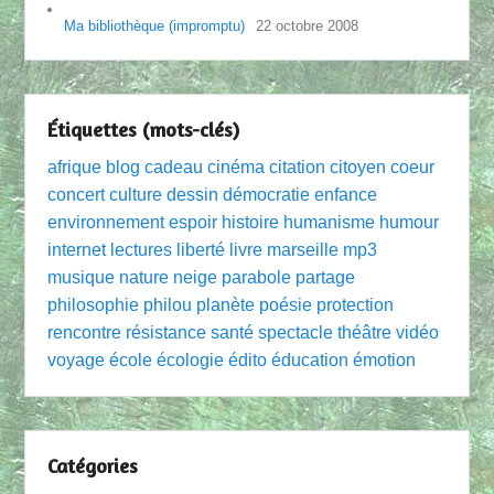
Ma bibliothèque (impromptu)
22 octobre 2008
Étiquettes (mots-clés)
afrique
blog
cadeau
cinéma
citation
citoyen
coeur
concert
culture
dessin
démocratie
enfance
environnement
espoir
histoire
humanisme
humour
internet
lectures
liberté
livre
marseille
mp3
musique
nature
neige
parabole
partage
philosophie
philou
planète
poésie
protection
rencontre
résistance
santé
spectacle
théâtre
vidéo
voyage
école
écologie
édito
éducation
émotion
Catégories