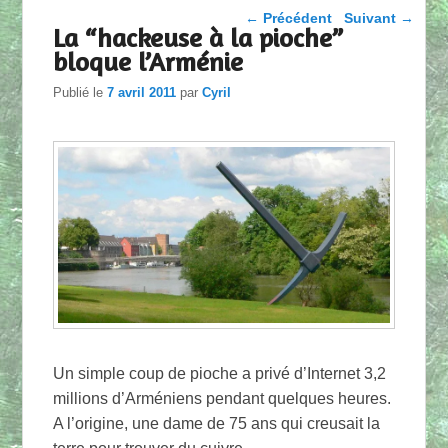
Parcourir les articles
←
Précédent
Suivant
→
La “hackeuse à la pioche”
bloque l’Arménie
Publié le
7 avril 2011
par
Cyril
Un simple coup de pioche a privé d’Internet 3,2
millions d’Arméniens pendant quelques heures.
A l’origine, une dame de 75 ans qui creusait la