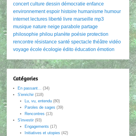
concert
culture
dessin
démocratie
enfance
environnement
espoir
histoire
humanisme
humour
internet
lectures
liberté
livre
marseille
mp3
musique
nature
neige
parabole
partage
philosophie
philou
planète
poésie
protection
rencontre
résistance
santé
spectacle
théâtre
vidéo
voyage
école
écologie
édito
éducation
émotion
Catégories
En passant…
(34)
S'enrichir
(118)
Lu, vu, entendu
(80)
Paroles de sages
(39)
Rencontres
(13)
S'investir
(93)
Engagements
(17)
Initiatives et utopies
(42)