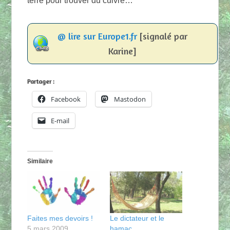
terre pour trouver du cuivre…
@ lire sur Europe1.fr
[signalé par
Karine]
Partager :
Facebook
Mastodon
E-mail
Similaire
Faites mes devoirs !
Le dictateur et le
5 mars 2009
hamac