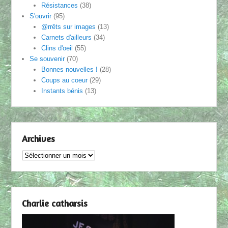
Résistances
(38)
S'ouvrir
(95)
@rrêts sur images
(13)
Carnets d'ailleurs
(34)
Clins d'oeil
(55)
Se souvenir
(70)
Bonnes nouvelles !
(28)
Coups au coeur
(29)
Instants bénis
(13)
Archives
Archives
Charlie catharsis