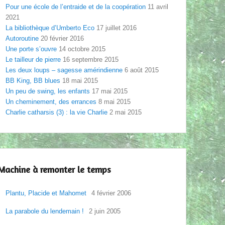
Pour une école de l’entraide et de la coopération
11 avril
2021
La bibliothèque d’Umberto Eco
17 juillet 2016
Autoroutine
20 février 2016
Une porte s’ouvre
14 octobre 2015
Le tailleur de pierre
16 septembre 2015
Les deux loups – sagesse amérindienne
6 août 2015
BB King, BB blues
18 mai 2015
Un peu de swing, les enfants
17 mai 2015
Un cheminement, des errances
8 mai 2015
Charlie catharsis (3) : la vie Charlie
2 mai 2015
Machine à remonter le temps
Plantu, Placide et Mahomet
4 février 2006
La parabole du lendemain !
2 juin 2005