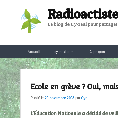
Radioactiste
Le blog de Cy-real pour partager,
Menu
Accueil
cy-real.com
@ propos
principal
Ecole en grève ? Oui, mai
Publié le
20 novembre 2008
par
Cyril
L’Éducation Nationale a décidé de veil