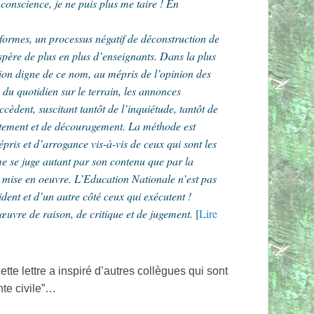
 conscience, je ne puis plus me taire ! En
formes, un processus négatif de déconstruction de
spère de plus en plus d’enseignants. Dans la plus
ion digne de ce nom, au mépris de l’opinion des
 du quotidien sur le terrain, les annonces
cèdent, suscitant tantôt de l’inquiétude, tantôt de
ntement et de découragement. La méthode est
ris et d’arrogance vis-à-vis de ceux qui sont les
e se juge autant par son contenu que par la
et mise en oeuvre. L’Education Nationale n’est pas
ident et d’un autre côté ceux qui exécutent !
 œuvre de raison, de critique et de jugement.
[
Lire
cette lettre a inspiré d’autres collègues qui sont
nte civile”…