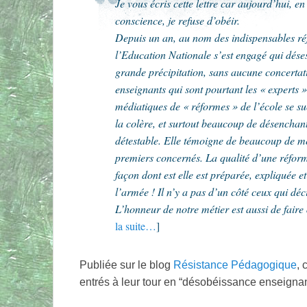
Je vous écris cette lettre car aujourd’hui, en
conscience, je refuse d’obéir.
Depuis un an, au nom des indispensables ré
l’Education Nationale s’est engagé qui dése
grande précipitation, sans aucune concertat
enseignants qui sont pourtant les « experts »
médiatiques de « réformes » de l’école se suc
la colère, et surtout beaucoup de désencha
détestable. Elle témoigne de beaucoup de mép
premiers concernés. La qualité d’une réform
façon dont est elle est préparée, expliquée 
l’armée ! Il n’y a pas d’un côté ceux qui déc
L’honneur de notre métier est aussi de faire
la suite…
]
Publiée sur le blog
Résistance Pédagogique
, 
entrés à leur tour en “désobéissance enseigna