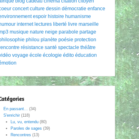
afrique
blog
cadeau
cinéma
citation
citoyen
coeur
concert
culture
dessin
démocratie
enfance
environnement
espoir
histoire
humanisme
humour
internet
lectures
liberté
livre
marseille
mp3
musique
nature
neige
parabole
partage
philosophie
philou
planète
poésie
protection
rencontre
résistance
santé
spectacle
théâtre
vidéo
voyage
école
écologie
édito
éducation
émotion
Catégories
En passant…
(34)
S'enrichir
(118)
Lu, vu, entendu
(80)
Paroles de sages
(39)
Rencontres
(13)