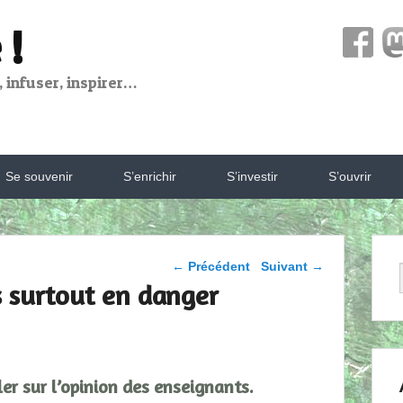
 !
 infuser, inspirer…
Se souvenir
S’enrichir
S’investir
S’ouvrir
Parcourir les articles
←
Précédent
Suivant
→
s surtout en danger
ler sur l’opinion des enseignants.