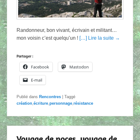
Randonneur, bon vivant, écrivain et militant…
mon voisin c’est quelqu’un !
[…] Lire la suite →
Partager :
Facebook
Mastodon
E-mail
Publié dans
Rencontres
|
Taggé
création
,
écriture
,
personnage
,
résistance
Voyage de noces, voyage de