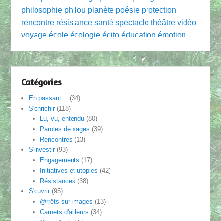
philosophie
philou
planète
poésie
protection
rencontre
résistance
santé
spectacle
théâtre
vidéo
voyage
école
écologie
édito
éducation
émotion
Catégories
En passant…
(34)
S'enrichir
(118)
Lu, vu, entendu
(80)
Paroles de sages
(39)
Rencontres
(13)
S'investir
(93)
Engagements
(17)
Initiatives et utopies
(42)
Résistances
(38)
S'ouvrir
(95)
@rrêts sur images
(13)
Carnets d'ailleurs
(34)