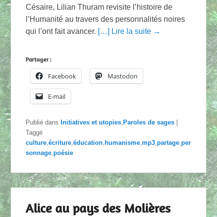
Césaire, Lilian Thuram revisite l’histoire de
l’Humanité au travers des personnalités noires
qui l’ont fait avancer.
[…] Lire la suite →
Partager :
Facebook
Mastodon
E-mail
Publié dans
Initiatives et utopies
,
Paroles de sages
|
Taggé
culture
,
écriture
,
éducation
,
humanisme
,
mp3
,
partage
,
per
sonnage
,
poésie
Alice au pays des Molières