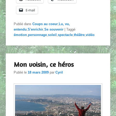
E-mail
Publié dans
Coups au coeur
,
Lu, vu,
entendu
,
S'enrichir
,
Se souvenir
|
Taggé
émotion
,
personnage
,
soleil
,
spectacle
,
théâtre
,
vidéo
Mon voisin, ce héros
Publié le
18 mars 2009
par
Cyril