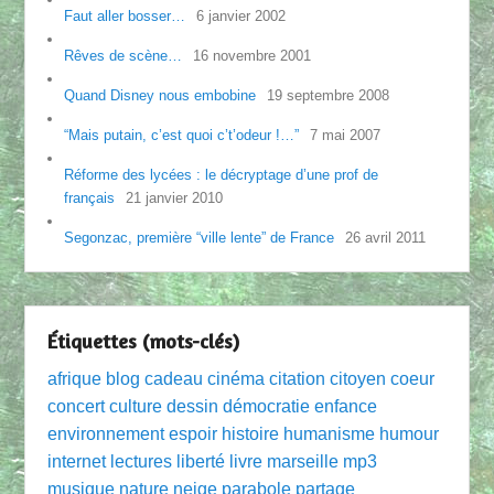
Faut aller bosser…
6 janvier 2002
Rêves de scène…
16 novembre 2001
Quand Disney nous embobine
19 septembre 2008
“Mais putain, c’est quoi c’t’odeur !…”
7 mai 2007
Réforme des lycées : le décryptage d’une prof de
français
21 janvier 2010
Segonzac, première “ville lente” de France
26 avril 2011
Étiquettes (mots-clés)
afrique
blog
cadeau
cinéma
citation
citoyen
coeur
concert
culture
dessin
démocratie
enfance
environnement
espoir
histoire
humanisme
humour
internet
lectures
liberté
livre
marseille
mp3
musique
nature
neige
parabole
partage