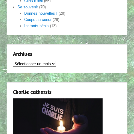
Clins d'oeil
(55)
Se souvenir
(70)
Bonnes nouvelles !
(28)
Coups au coeur
(29)
Instants bénis
(13)
Archives
Archives
Charlie catharsis