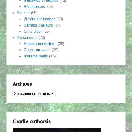
Initiatives et utopies
(42)
Résistances
(38)
S'ouvrir
(95)
@rrêts sur images
(13)
Carnets d'ailleurs
(34)
Clins d'oeil
(55)
Se souvenir
(70)
Bonnes nouvelles !
(28)
Coups au coeur
(29)
Instants bénis
(13)
Archives
Archives
Charlie catharsis