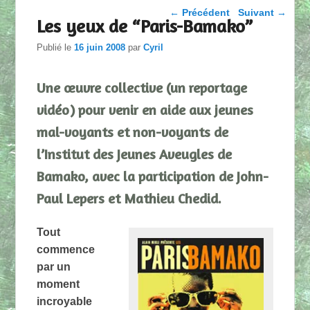
Parcourir les articles
←
Précédent
Suivant
→
Les yeux de “Paris-Bamako”
Publié le
16 juin 2008
par
Cyril
Une œuvre collective (un reportage
vidéo) pour venir en aide aux jeunes
mal-voyants et non-voyants de
l’Institut des Jeunes Aveugles de
Bamako, avec la participation de John-
Paul Lepers et Mathieu Chedid.
Tout
commence
par un
moment
incroyable