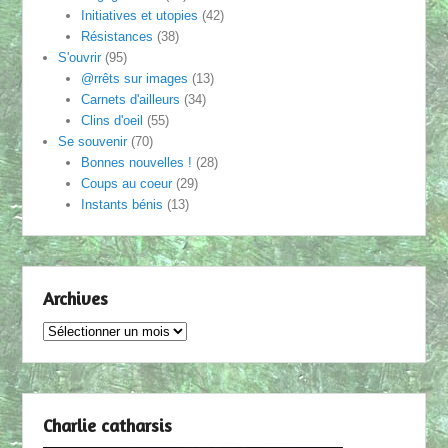
Initiatives et utopies
(42)
Résistances
(38)
S'ouvrir
(95)
@rrêts sur images
(13)
Carnets d'ailleurs
(34)
Clins d'oeil
(55)
Se souvenir
(70)
Bonnes nouvelles !
(28)
Coups au coeur
(29)
Instants bénis
(13)
Archives
Archives
Charlie catharsis