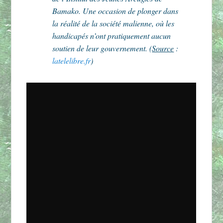
Bamako. Une occasion de plonger dans
la réalité de la société malienne, où les
handicapés n’ont pratiquement aucun
soutien de leur gouvernement. (
Source
:
latelelibre.fr
)