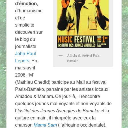
d’émotion,
d’humanisme
et de
simplicité
découvert sur
le blog du
journaliste
John-Paul
Affiche du festival Paris
Lepers
. En
Bamako
mars-avril
2006, “M”
(Mathieu Chedid) participe au Mali au festival
Paris-Bamako, parrainé par les artistes locaux
Amadou & Mariam. Ce jour-là, il rencontre
quelques jeunes mal-voyants et non-voyants de
l’
Institut des Jeunes Aveugles de Bamako
et la
guitare en main, il interprète avec eux la
chanson
Mama Sam
(l’africaine occidentale).