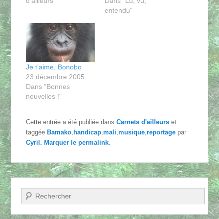
d'ailleurs"
Dans "Lu, vu,
entendu"
Je t’aime, Bonobo
23 décembre 2005
Dans "Bonnes
nouvelles !"
Cette entrée a été publiée dans
Carnets d'ailleurs
et
taggée
Bamako
,
handicap
,
mali
,
musique
,
reportage
par
Cyril
. Marquer le
permalink
.
Recherche