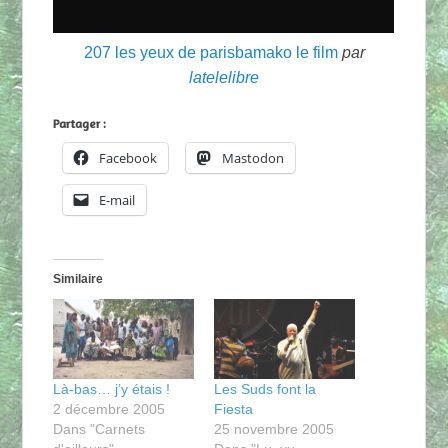
207 les yeux de parisbamako le film
par
latelelibre
Partager :
Facebook
Mastodon
E-mail
Similaire
Là-bas… j’y étais !
Les Suds font la
2 décembre 2005
Fiesta
Dans "Carnets
25 novembre 2005