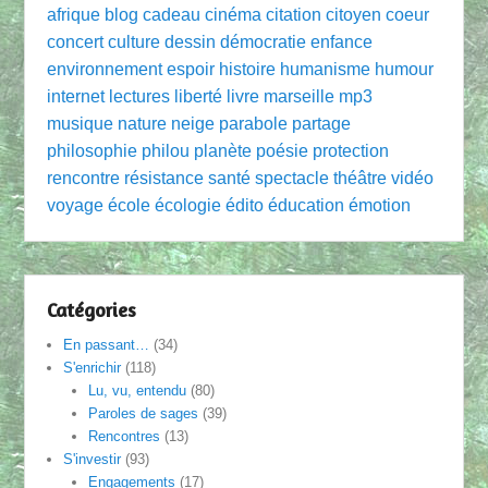
afrique
blog
cadeau
cinéma
citation
citoyen
coeur
concert
culture
dessin
démocratie
enfance
environnement
espoir
histoire
humanisme
humour
internet
lectures
liberté
livre
marseille
mp3
musique
nature
neige
parabole
partage
philosophie
philou
planète
poésie
protection
rencontre
résistance
santé
spectacle
théâtre
vidéo
voyage
école
écologie
édito
éducation
émotion
Catégories
En passant…
(34)
S'enrichir
(118)
Lu, vu, entendu
(80)
Paroles de sages
(39)
Rencontres
(13)
S'investir
(93)
Engagements
(17)