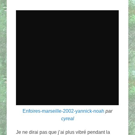
Enfoires-marseille-2002-yannick-noah
par
cyreal
Je ne dirai pas que j’ai plus vibré pendant la