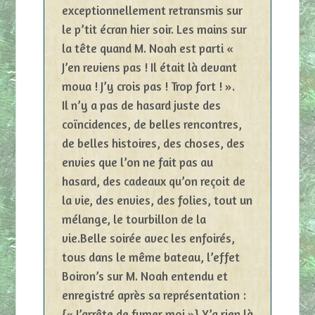
exceptionnellement retransmis sur
le p’tit écran hier soir. Les mains sur
la tête quand M. Noah est parti «
J’en reviens pas ! Il était là devant
moua ! J’y crois pas ! Trop fort ! ».
Il n’y a pas de hasard juste des
coïncidences, de belles rencontres,
de belles histoires, des choses, des
envies que l’on ne fait pas au
hasard, des cadeaux qu’on reçoit de
la vie, des envies, des folies, tout un
mélange, le tourbillon de la
vie.Belle soirée avec les enfoirés,
tous dans le même bateau, l’effet
Boiron’s sur M. Noah entendu et
enregistré après sa représentation :
{« J’arrête de fumer moi »} Y’a rien là