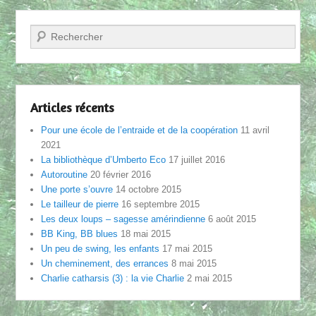
Recherche
Articles récents
Pour une école de l’entraide et de la coopération
11 avril
2021
La bibliothèque d’Umberto Eco
17 juillet 2016
Autoroutine
20 février 2016
Une porte s’ouvre
14 octobre 2015
Le tailleur de pierre
16 septembre 2015
Les deux loups – sagesse amérindienne
6 août 2015
BB King, BB blues
18 mai 2015
Un peu de swing, les enfants
17 mai 2015
Un cheminement, des errances
8 mai 2015
Charlie catharsis (3) : la vie Charlie
2 mai 2015