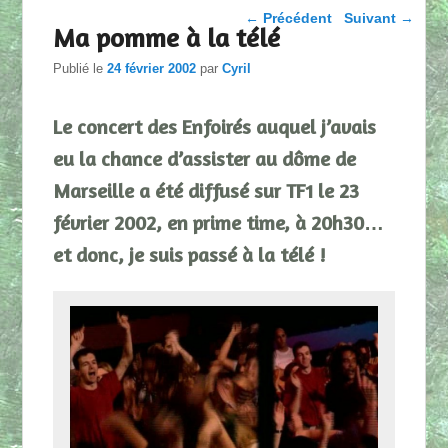
Parcourir les articles
←
Précédent
Suivant
→
Ma pomme à la télé
Publié le
24 février 2002
par
Cyril
Le concert des Enfoirés auquel j’avais
eu la chance d’assister au dôme de
Marseille a été diffusé sur TF1 le 23
février 2002, en prime time, à 20h30…
et donc, je suis passé à la télé !