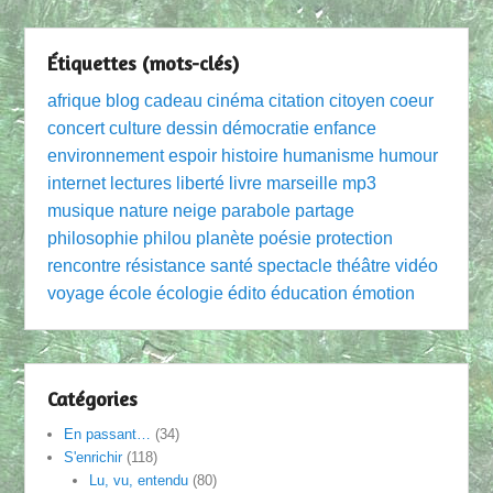
Étiquettes (mots-clés)
afrique
blog
cadeau
cinéma
citation
citoyen
coeur
concert
culture
dessin
démocratie
enfance
environnement
espoir
histoire
humanisme
humour
internet
lectures
liberté
livre
marseille
mp3
musique
nature
neige
parabole
partage
philosophie
philou
planète
poésie
protection
rencontre
résistance
santé
spectacle
théâtre
vidéo
voyage
école
écologie
édito
éducation
émotion
Catégories
En passant…
(34)
S'enrichir
(118)
Lu, vu, entendu
(80)