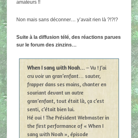
amateurs !!
Non mais sans déconner… y’avait rien là ?!?!?
Suite à la diffusion télé, des réactions parues
sur le forum des zinzins…
When I sang with Noah…
– Vu ! J’ai
cru voir un gran’enfant… sauter,
frapper dans ses mains, chanter en
souriant devant un autre
gran’enfant, tout était là, ça c’est
senti, c’était bien lui.
Hé oui ! The Président Webmaster in
the first performance of « When I
sang with Noah », épisode