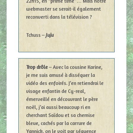
22h15, en “prime time”… Mais notre
webmaster se serait-il également
reconverti dans la télévision ?
Tchuss –
Juju
Trop drôle
– Avec la cousine Karine,
je me suis amusé à disséquer la
vidéo des enfoirés. J’en retiendrai le
visage enfantin de Cy-real,
émerveillé en découvrant le père
noël, j’ai aussi beaucoup ri en
cherchant Saïdou et sa chemise
bleue, cachés par la carrure de
Yannick. on le voit par séquence