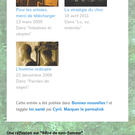
Pour les artistes,
La stratégie du choc
merci de télécharger
18 avril 2011
13 mars 2009
Dans "Lu, vu,
Dans "Initiatives et
entendu"
utopies"
L’homme ordinaire
22 décembre 2008
Dans "Paroles de
sages"
Cette entrée a été publiée dans
Bonnes nouvelles !
et
taggée
loi
,
santé
par
Cyril
. Marquer le
permalink
.
Une réflexion sur “Rêve de non-fumeur”