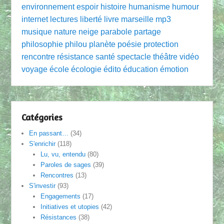
environnement
espoir
histoire
humanisme
humour
internet
lectures
liberté
livre
marseille
mp3
musique
nature
neige
parabole
partage
philosophie
philou
planète
poésie
protection
rencontre
résistance
santé
spectacle
théâtre
vidéo
voyage
école
écologie
édito
éducation
émotion
Catégories
En passant…
(34)
S'enrichir
(118)
Lu, vu, entendu
(80)
Paroles de sages
(39)
Rencontres
(13)
S'investir
(93)
Engagements
(17)
Initiatives et utopies
(42)
Résistances
(38)