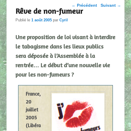
Parcourir les articles
←
Précédent
Suivant
→
Rêve de non-fumeur
Publié le
1 août 2005
par
Cyril
Une proposition de loi visant à interdire
le tabagisme dans les lieux publics
sera déposée à l’Assemblée à la
rentrée… Le début d’une nouvelle vie
pour les non-fumeurs ?
France,
20
juillet
2005
(Libéra