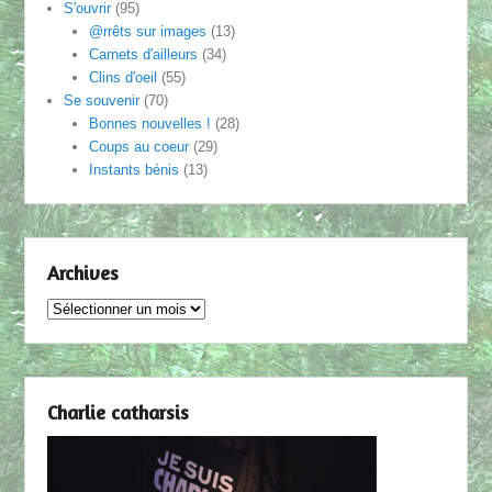
S'ouvrir
(95)
@rrêts sur images
(13)
Carnets d'ailleurs
(34)
Clins d'oeil
(55)
Se souvenir
(70)
Bonnes nouvelles !
(28)
Coups au coeur
(29)
Instants bénis
(13)
Archives
Archives
Charlie catharsis