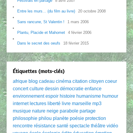
Festivals en partage
8 avril 2007
Entre les murs… (du film au livre)
20 octobre 2008
Sans rancune, St Valentin !
1 mars 2006
Plantu, Placide et Mahomet
4 février 2006
Dans le secret des oeufs
18 février 2015
Étiquettes (mots-clés)
afrique
blog
cadeau
cinéma
citation
citoyen
coeur
concert
culture
dessin
démocratie
enfance
environnement
espoir
histoire
humanisme
humour
internet
lectures
liberté
livre
marseille
mp3
musique
nature
neige
parabole
partage
philosophie
philou
planète
poésie
protection
rencontre
résistance
santé
spectacle
théâtre
vidéo