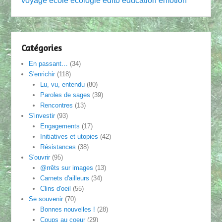
voyage
école
écologie
édito
éducation
émotion
Catégories
En passant…
(34)
S'enrichir
(118)
Lu, vu, entendu
(80)
Paroles de sages
(39)
Rencontres
(13)
S'investir
(93)
Engagements
(17)
Initiatives et utopies
(42)
Résistances
(38)
S'ouvrir
(95)
@rrêts sur images
(13)
Carnets d'ailleurs
(34)
Clins d'oeil
(55)
Se souvenir
(70)
Bonnes nouvelles !
(28)
Coups au coeur
(29)