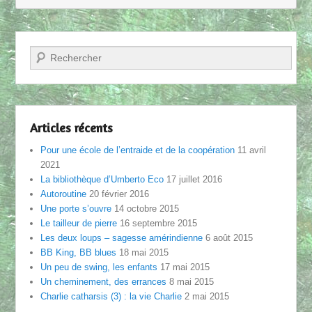
Recherche
Articles récents
Pour une école de l’entraide et de la coopération
11 avril
2021
La bibliothèque d’Umberto Eco
17 juillet 2016
Autoroutine
20 février 2016
Une porte s’ouvre
14 octobre 2015
Le tailleur de pierre
16 septembre 2015
Les deux loups – sagesse amérindienne
6 août 2015
BB King, BB blues
18 mai 2015
Un peu de swing, les enfants
17 mai 2015
Un cheminement, des errances
8 mai 2015
Charlie catharsis (3) : la vie Charlie
2 mai 2015