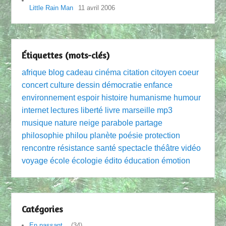
Little Rain Man
11 avril 2006
Étiquettes (mots-clés)
afrique
blog
cadeau
cinéma
citation
citoyen
coeur
concert
culture
dessin
démocratie
enfance
environnement
espoir
histoire
humanisme
humour
internet
lectures
liberté
livre
marseille
mp3
musique
nature
neige
parabole
partage
philosophie
philou
planète
poésie
protection
rencontre
résistance
santé
spectacle
théâtre
vidéo
voyage
école
écologie
édito
éducation
émotion
Catégories
En passant…
(34)