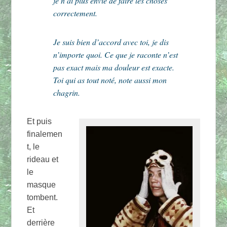
je n’ai plus envie de faire les choses
correctement.
Je suis bien d’accord avec toi, je dis
n’importe quoi. Ce que je raconte n’est
pas exact mais ma douleur est exacte.
Toi qui as tout noté, note aussi mon
chagrin.
Et puis
finalemen
t, le
rideau et
le
masque
tombent.
Et
derrière