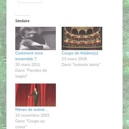
Similaire
Comment vivre
Coups de théâtre(s)
ensemble ?
23 mars 2008
30 mars 2011
Dans "Instants bénis"
Dans "Paroles de
sages"
Rêves de scène…
16 novembre 2001
Dans "Coups au
coeur"