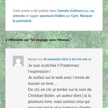
Cette entrée a été publiée dans
Carnets d'ailleurs
,
Lu, vu,
entendu
et taggée
spectacle
,
théâtre
par
Cyril
. Marquer
le
permalink
.
2 réflexions sur “En voyage, avec Pénazar..”
Myriam
sur
30 novembre 2011 à 16 h 42 min
dit:
Je suis scotchée !! Pardonnez
l’expression !
Je surfais sur le web avec l’envie de
trouver un livre…
De clic en clic je tombe sur le nom de
Christian Bobin. un auteur dont j’ai lu
plusieurs livre, mais surtout celui qui
pour moi est le plus lumineux d’entre