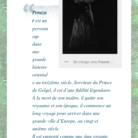
Penaza
r
est un
personn
age
dans
une
grande
En voyage, avec Penazar…
histoire
oriental
e au treizième siècle. Serviteur du Prince
de Gelgel, il est d’une fidélité légendaire.
À la mort de son maître, il quitte son
royaume et son époque, il commence un
long voyage pour arriver dans une
grande ville d’Europe, au vingt et
unième siècle.
Il est emporté comme une âme errante,