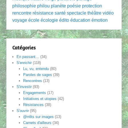
philosophie
philou
planète
poésie
protection
rencontre
résistance
santé
spectacle
théâtre
vidéo
voyage
école
écologie
édito
éducation
émotion
Catégories
En passant…
(34)
S'enrichir
(118)
Lu, vu, entendu
(80)
Paroles de sages
(39)
Rencontres
(13)
S'investir
(93)
Engagements
(17)
Initiatives et utopies
(42)
Résistances
(38)
S'ouvrir
(95)
@rrêts sur images
(13)
Carnets d'ailleurs
(34)