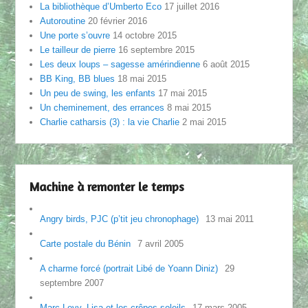
La bibliothèque d’Umberto Eco
17 juillet 2016
Autoroutine
20 février 2016
Une porte s’ouvre
14 octobre 2015
Le tailleur de pierre
16 septembre 2015
Les deux loups – sagesse amérindienne
6 août 2015
BB King, BB blues
18 mai 2015
Un peu de swing, les enfants
17 mai 2015
Un cheminement, des errances
8 mai 2015
Charlie catharsis (3) : la vie Charlie
2 mai 2015
Machine à remonter le temps
Angry birds, PJC (p’tit jeu chronophage)
13 mai 2011
Carte postale du Bénin
7 avril 2005
A charme forcé (portrait Libé de Yoann Diniz)
29
septembre 2007
Marc Levy, Lisa et les crêpes-soleils
17 mars 2005