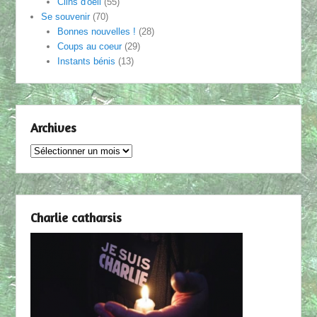
Clins d'oeil
(55)
Se souvenir
(70)
Bonnes nouvelles !
(28)
Coups au coeur
(29)
Instants bénis
(13)
Archives
Archives
Charlie catharsis