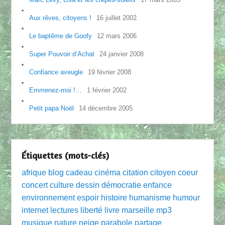
Aux rêves, citoyens !
16 juillet 2002
Le baptême de Goofy
12 mars 2006
Super Pouvoir d’Achat
24 janvier 2008
Confiance aveugle
19 février 2008
Emmenez-moi !…
1 février 2002
Petit papa Noël
14 décembre 2005
Étiquettes (mots-clés)
afrique
blog
cadeau
cinéma
citation
citoyen
coeur
concert
culture
dessin
démocratie
enfance
environnement
espoir
histoire
humanisme
humour
internet
lectures
liberté
livre
marseille
mp3
musique
nature
neige
parabole
partage