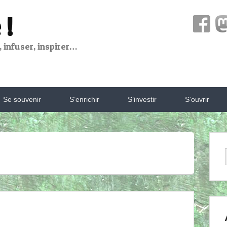
 !
 infuser, inspirer…
Se souvenir
S’enrichir
S’investir
S’ouvrir