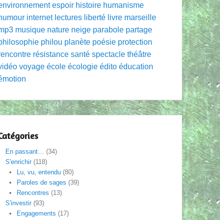
environnement
espoir
histoire
humanisme
humour
internet
lectures
liberté
livre
marseille
mp3
musique
nature
neige
parabole
partage
philosophie
philou
planète
poésie
protection
rencontre
résistance
santé
spectacle
théâtre
vidéo
voyage
école
écologie
édito
éducation
émotion
Catégories
En passant…
(34)
S'enrichir
(118)
Lu, vu, entendu
(80)
Paroles de sages
(39)
Rencontres
(13)
S'investir
(93)
Engagements
(17)