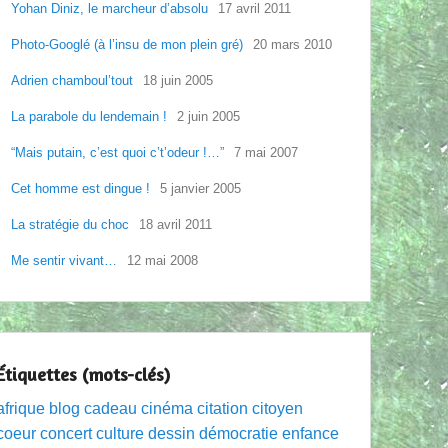
Yohan Diniz, le marcheur d’absolu
17 avril 2011
Photo-Googlé (à l’insu de mon plein gré)
20 mars 2010
Adrien chamboul’tout
18 juin 2005
La parabole du lendemain !
2 juin 2005
“Mais putain, c’est quoi c’t’odeur !…”
7 mai 2007
Cet homme est dingue !
5 janvier 2005
La stratégie du choc
18 avril 2011
Me sentir vivant…
12 mai 2008
Étiquettes (mots-clés)
afrique
blog
cadeau
cinéma
citation
citoyen
coeur
concert
culture
dessin
démocratie
enfance