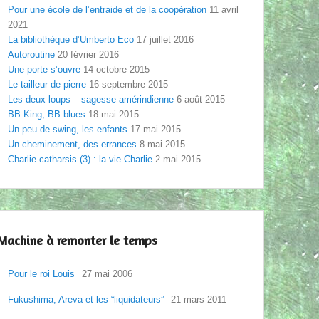
Pour une école de l’entraide et de la coopération
11 avril
2021
La bibliothèque d’Umberto Eco
17 juillet 2016
Autoroutine
20 février 2016
Une porte s’ouvre
14 octobre 2015
Le tailleur de pierre
16 septembre 2015
Les deux loups – sagesse amérindienne
6 août 2015
BB King, BB blues
18 mai 2015
Un peu de swing, les enfants
17 mai 2015
Un cheminement, des errances
8 mai 2015
Charlie catharsis (3) : la vie Charlie
2 mai 2015
Machine à remonter le temps
Pour le roi Louis
27 mai 2006
Fukushima, Areva et les “liquidateurs”
21 mars 2011