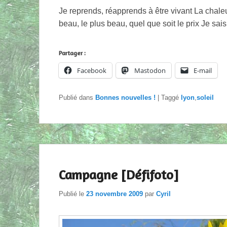
Je reprends, réapprends à être vivant La chale
beau, le plus beau, quel que soit le prix Je sai
Partager :
Facebook
Mastodon
E-mail
Publié dans
Bonnes nouvelles !
|
Taggé
lyon
,
soleil
Campagne [Défifoto]
Publié le
23 novembre 2009
par
Cyril