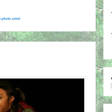
e
,
photo
,
soleil