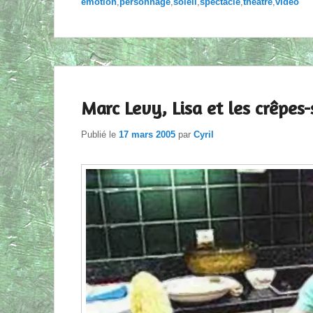
émotion
,
personnage
,
soleil
,
spectacle
,
théâtre
,
vidéo
Marc Levy, Lisa et les crêpes-
Publié le
17 mars 2005
par
Cyril